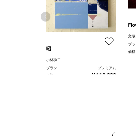
Flo
文蔵
プラ
昭
価格
小林功二
プラン
プレミアム
¥ 110,000
価格