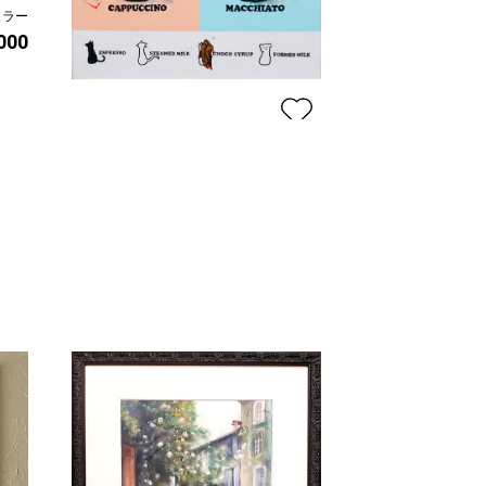
ュラー
Wind-01
,000
FlyD
プラン
価格
CatCafe_03
FlyD
プラン
レギュラー
¥ 40,000
価格