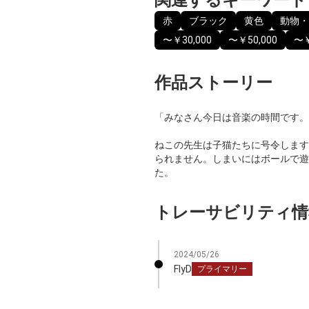
赤
ブラック
黄色
動物・
〜￥30,000
〜￥50,000
〜￥
作品ストーリー
「みなさん今日は音楽の時間です。
ねこの先生は子猫たちに号令します
られません。しまいにはボールで遊
た。
トレーサビリティ情
2024/05/26
FlyD
プライマリー