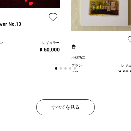
wer No.13
ン
レギュラー
沓
¥ 60,000
小林功二
プラン
レギ
¥ 82
価格
すべてを見る