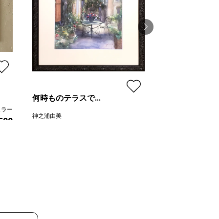
春の宴
HIDEKI
何時ものテラスで...
ュラー
プラン
神之浦由美
,500
価格
プラン
レギュラー
¥ 99,000
価格