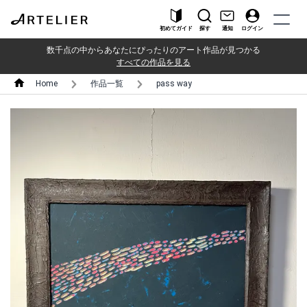
初めてガイド
探す
通知
ログイン
数千点の中からあなたにぴったりのアート作品が見つかる
すべての作品を見る
Home
作品一覧
pass way