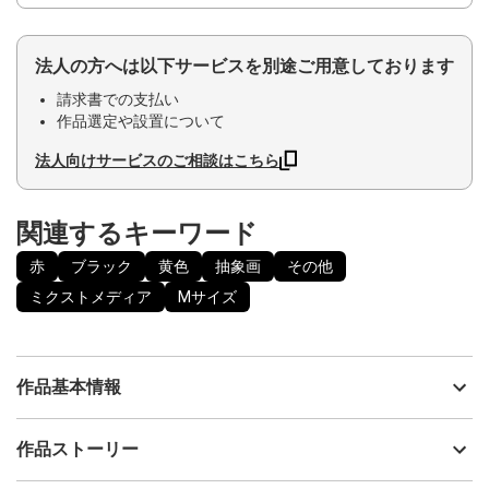
法人の方へは以下サービスを別途ご用意しております
請求書での支払い
作品選定や設置について
法人向けサービスのご相談はこちら
関連するキーワード
赤
ブラック
黄色
抽象画
その他
ミクストメディア
Mサイズ
作品基本情報
出品者
miiyuki
作品ストーリー
アーティスト
miiyuki