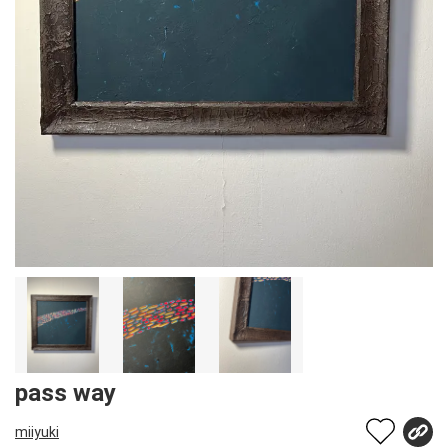
pass way
miiyuki