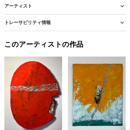
道のようなものをイメージしています。
制作年
2020
アーティスト
流通種別
プライマリー（新品）
技法
ミクストメディア
miiyuki
トレーサビリティ情報
サイズ
29cm(縦) x 32cm(横)
フォローする
額縁の有無
有り
2024/05/13
このアーティストの作品
カラー
赤
miiyuki
ブラック
プライマリー
黄色
ジャンル
抽象画
配送目安
二週間以内