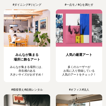
#ダイニング
#リビング
#一点モノ
#心を満たす
みんなが集まる
人気の厳選アート
場所に飾るアート
みんなが集まる場所には、
多くのユーザーが
存在感のある
お気に入り登録している
大きいサイズがおすすめ！
人気のアートをチェック！
#模様替え
#絵画レンタル
#オフィス
#法人