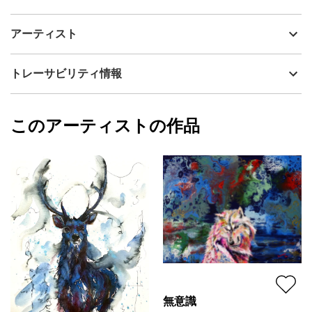
アーティスト
kemono gallery
解放された能力
制作年
2024
アーティスト
流通種別
プライマリー（新品）
それはまるで、フツフツと溜め込んだ
技法
アクリル
kemono gallery
トレーサビリティ情報
膿溜まりが弾けて飛び散り
サイズ
24.2cm(縦) x 33.3cm(横)
フォローする
飛散するように。
額縁の有無
無し
2024/03/26
このアーティストの作品
カラー
赤
kemono gallery
浄化する、汚染する、歪ませる。
青
プライマリー
緑
ある種の空間の変化。
ジャンル
動物・生き物
単体から発せられ波及する
配送目安
二週間以内
伝播する能力。
ちょうど噂のように人の心につけ入り
感染していく。
ドミノ倒しのように広がっていく
無意識