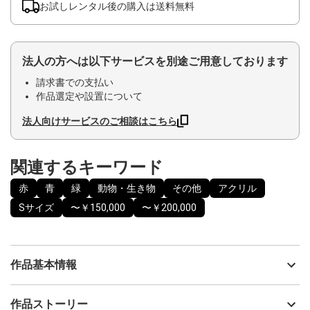
お試しレンタル後の購入は送料無料
法人の方へは以下サービスを別途ご用意しております
請求書での支払い
作品選定や設置について
法人向けサービスのご相談はこちら
関連するキーワード
赤
青
緑
動物・生き物
その他
アクリル
Sサイズ
〜￥150,000
〜￥200,000
作品基本情報
出品者
kemono gallery
作品ストーリー