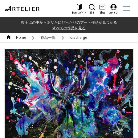
初めてガイド
探す
通知
ログイン
数千点の中からあなたにぴったりのアート作品が見つかる
すべての作品を見る
Home
作品一覧
discharge