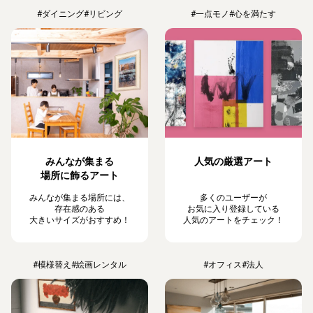
#ダイニング
#リビング
#一点モノ
#心を満たす
みんなが集まる
人気の厳選アート
場所に飾るアート
みんなが集まる場所には、
多くのユーザーが
存在感のある
お気に入り登録している
大きいサイズがおすすめ！
人気のアートをチェック！
#模様替え
#絵画レンタル
#オフィス
#法人