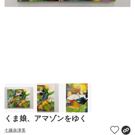
くま娘、アマゾンをゆく
七篠奈津美