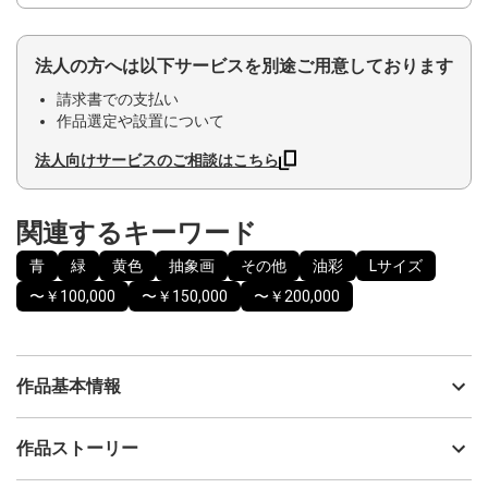
法人の方へは以下サービスを別途ご用意しております
請求書での支払い
作品選定や設置について
法人向けサービスのご相談はこちら
関連するキーワード
青
緑
黄色
抽象画
その他
油彩
Lサイズ
〜￥100,000
〜￥150,000
〜￥200,000
作品基本情報
出品者
七篠奈津美
作品ストーリー
アーティスト
七篠奈津美