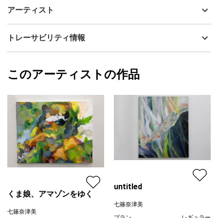
≪ くま娘、アマゾンをゆく ≫
制作年
2022
アーティスト
( 530 × 652 mm , キャンバスに油彩、画用紙 , 2022 )
流通種別
プライマリー（新品）
アマゾンの茂みをかき分けながら進むくま娘の姿です。
技法
油彩
七篠奈津美
トレーサビリティ情報
サイズ
53cm(縦) x 65cm(横)
フォローする
額縁の有無
無し
2024/03/05
このアーティストの作品
カラー
青
七篠奈津美
緑
プライマリー
黄色
ジャンル
抽象画
配送目安
二週間以内
untitled
くま娘、アマゾンをゆく
七篠奈津美
七篠奈津美
プラン
レギュラー