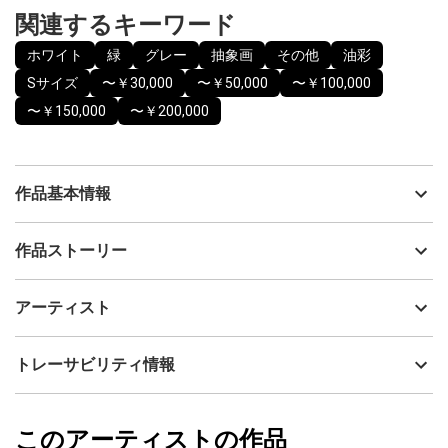
関連するキーワード
ホワイト
緑
グレー
抽象画
その他
油彩
Sサイズ
〜￥30,000
〜￥50,000
〜￥100,000
〜￥150,000
〜￥200,000
作品基本情報
出品者
洲崎永世
作品ストーリー
アーティスト
洲崎永世
冬の垣根がモチーフです。
制作年
2022
アーティスト
流通種別
プライマリー（新品）
乾いて冷たい空気、
技法
油彩
洲崎永世
トレーサビリティ情報
研ぎ澄まされた光を受けてまちのなかに佇む。
サイズ
22cm(縦) x 27.3cm(横)
フォローする
額縁の有無
無し
2024/02/18
このアーティストの作品
カラー
ホワイト
洲崎永世