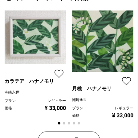
緑
プライマリー
グレー
ジャンル
抽象画
配送目安
二週間以内
カラテア ハナノモリ
月桃 ハナノモリ
洲崎永世
洲崎永世
プラン
レギュラー
¥ 33,000
価格
プラン
レギュラー
¥ 33,000
価格