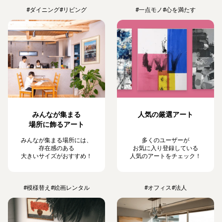
#ダイニング
#リビング
#一点モノ
#心を満たす
みんなが集まる
人気の厳選アート
場所に飾るアート
みんなが集まる場所には、
多くのユーザーが
存在感のある
お気に入り登録している
大きいサイズがおすすめ！
人気のアートをチェック！
#模様替え
#絵画レンタル
#オフィス
#法人