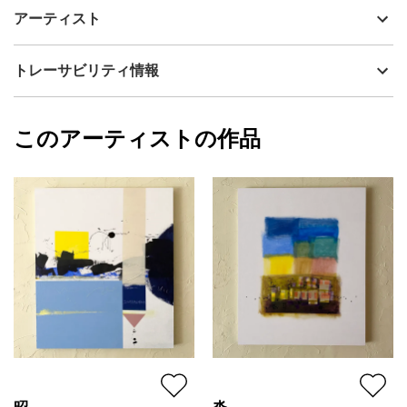
いつかどこかで見た風景のような抽象画…。
制作年
2023
アーティスト
を描こうと思っています。
流通種別
プライマリー（新品）
何も決めず、自由に手を動かしながら出来上がっていくフォル
ム。
技法
アクリル
小林功二
トレーサビリティ情報
サイズ
53cm(縦) x 41cm(横)
観てくださるかたが、それぞれに何かストーリーを思い浮かべて
フォローする
もらえるような…。
額縁の有無
無し
2023/12/25
そんな絵を描きたいです。
このアーティストの作品
カラー
ホワイト
小林功二
青
プライマリー
緑
そのひ
ジャンル
抽象画
その日。
その日が来るのを待っている。
配送目安
二週間以内
いつも。
Oct.12,2023