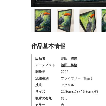
作品基本情報
出品者
池田 将隆
アーティスト
池田 将隆
制作年
2022
流通種別
プライマリー（新品）
技法
アクリル
サイズ
22.8cm(縦) x 15.8cm(横)
額縁の有無
無し
カラー
赤