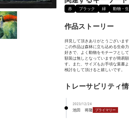
赤
ブラック
緑
動物・生
作品ストーリー
拝見して頂きありがとうございます
この作品は森林に立ち込める生命力
好きで、よく動物をモチーフとして
額装は無しとなっていますが簡易額
す。また、サイズもお手頃な葉書よ
検討をして頂けると嬉しいです。
トレーサビリティ情
2023/12/24
池田 将隆
プライマリー