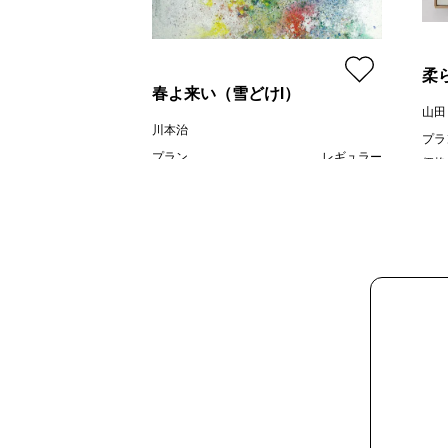
柔
春よ来い（雪どけⅠ）
山田
川本治
プラ
プラン
レギュラー
価格
¥ 80,000
価格