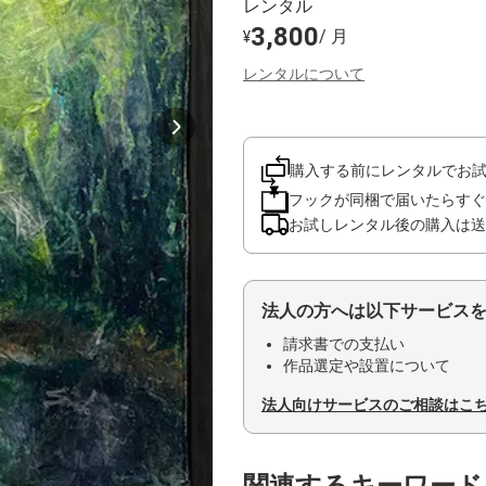
レンタル
3,800
/ 月
¥
レンタルについて
購入する前にレンタルでお
フックが同梱で届いたらすぐ
お試しレンタル後の購入は送
法人の方へは以下サービス
請求書での支払い
作品選定や設置について
法人向けサービスのご相談はこ
関連するキーワード