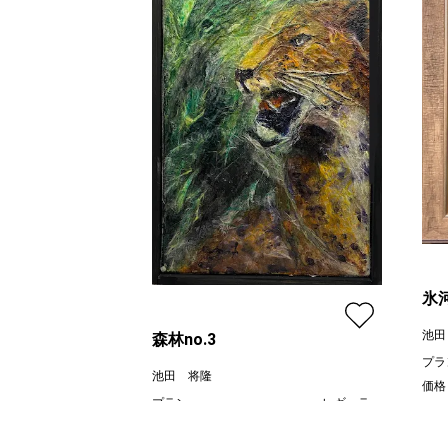
氷
池田
森林no.3
プラ
池田 将隆
価格
プラン
レギュラー
¥ 15,000
価格