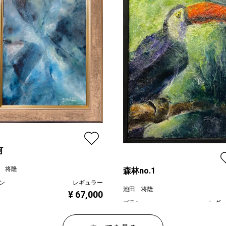
河
 将隆
森林no.1
ン
レギュラー
池田 将隆
¥ 67,000
プラン
レギ
¥ 15
価格