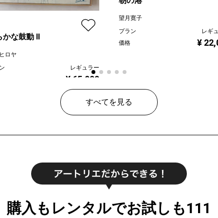
朝の港
望月寛子
プラン
レギ
らかな鼓動 Ⅱ
¥ 22
価格
ヒロヤ
ン
レギュラー
¥ 65,000
すべてを見る
購入もレンタルでお試しも111