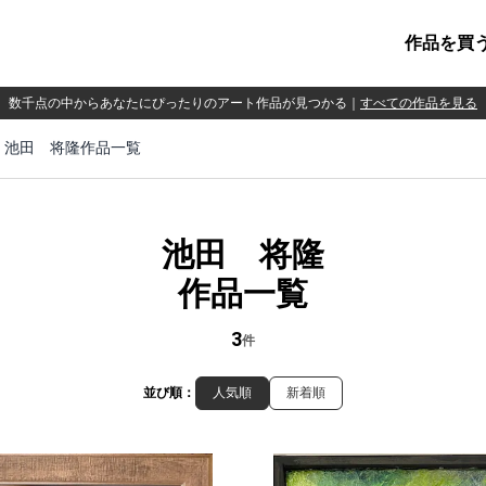
作品を買
数千点の中からあなたにぴったりのアート作品が見つかる
｜
すべての作品を見る
池田 将隆作品一覧
池田 将隆
作品一覧
3
件
並び順：
人気順
新着順