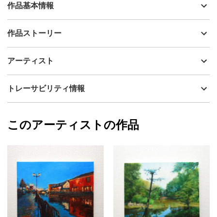
作品基本情報
出品者
山口ミドリ
作品ストーリー
アーティスト
山口ミドリ
黄金色に輝く稲に北アルプスの背景が美しい安曇野風景です。広
制作年
2023
アーティスト
く、静かで、そこにいるだけで不思議と元気になれるような気持
流通種別
プライマリー（新品）
ちになりました。空気も良く、視界が広く、何度も訪れたくなる
場所でした。
技法
油彩
山口ミドリ
トレーサビリティ情報
サイズ
31.8cm(縦) x 41cm(横)
フォローする
額縁の有無
無し
2023/12/01
このアーティストの作品
カラー
青
山口ミドリ
緑
プライマリー
黄色
ジャンル
風景画
配送目安
一週間以内