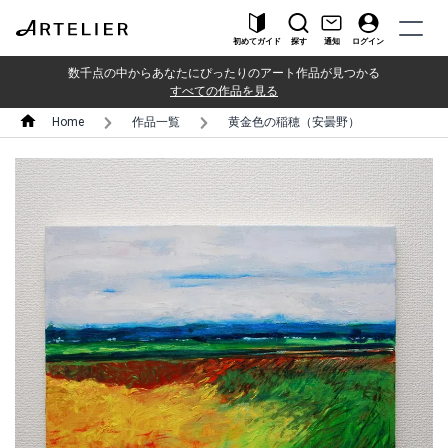
初めてガイド
探す
通知
ログイン
数千点の中からあなたにぴったりのアート作品が見つかる
すべての作品を見る
Home
作品一覧
黄金色の稲穂（安曇野）