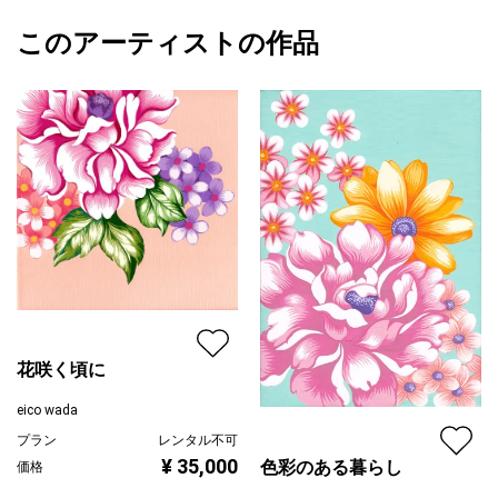
額装の際は、ボックスフレームが最適です。
額縁の有無
無し
2023/11/20
このアーティストの作品
カラー
ブラック
eico wada
黄色
プライマリー
Acrylic gouache on canvas
ピンク
size: 15.8 x 22.7cm
ジャンル
花・植物
制作：2014年
配送目安
二週間以内
花咲く頃に
eico wada
プラン
レンタル不可
¥ 35,000
色彩のある暮らし
価格