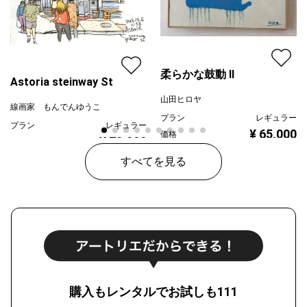
柔らかな鼓動 Ⅱ
Astoria steinway St
山田ヒロヤ
線画家 もんでんゆうこ
プラン
レギュラー
プラン
レギュラー
¥ 65,000
価格
¥ 70,000
価格
すべてを見る
購入もレンタルでお試しも111