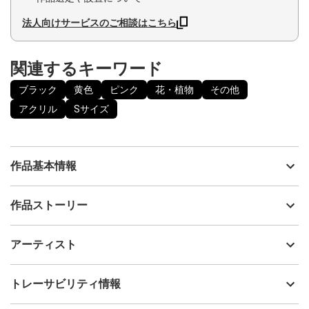
法人向けサービスのご相談はこちら
関連するキーワード
ブラック
黄色
ピンク
花・植物
その他
アクリル
Sサイズ
作品基本情報
出品者
eico wada
作品ストーリー
アーティスト
eico wada
浮世絵からインスパイアされた菊花です。
制作年
2014
アーティスト
表面はグロスメディウムを重ねています。
流通種別
プライマリー（新品）
ーーーーー
技法
アクリル
eico wada
トレーサビリティ情報
サイズ
22.7cm(縦) x 15.8cm(横)
作品の側面まで描かれています。
フォローする