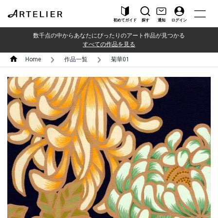
初めてガイド
探す
通知
ログイン
数千点の中からあなたにぴったりのアート作品が見つかる
すべての作品を見る
Home
作品一覧
菊華01