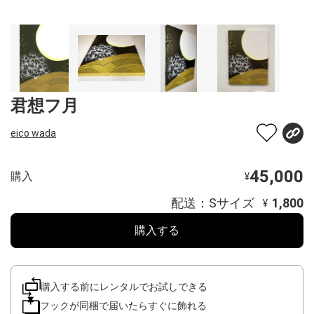
君想フ月
eico wada
45,000
購入
¥
配送：Sサイズ
1,800
¥
購入する
購入する前にレンタルでお試しできる
フックが同梱で届いたらすぐに飾れる