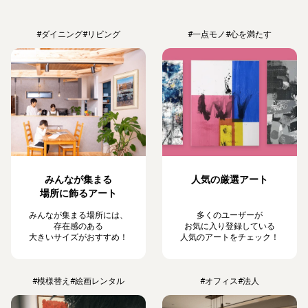
#ダイニング
#リビング
#一点モノ
#心を満たす
みんなが集まる
人気の厳選アート
場所に飾るアート
みんなが集まる場所には、
多くのユーザーが
存在感のある
お気に入り登録している
大きいサイズがおすすめ！
人気のアートをチェック！
#模様替え
#絵画レンタル
#オフィス
#法人