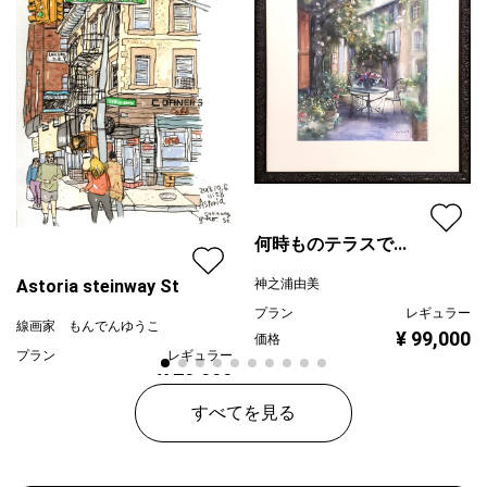
何時ものテラスで...
神之浦由美
Astoria steinway St
プラン
レギュラー
線画家 もんでんゆうこ
¥ 99,000
価格
プラン
レギュラー
¥ 70,000
価格
すべてを見る