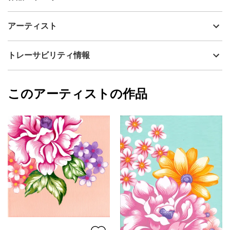
アーティスト
eico wada
君も今この同じ月を見ているの。
制作年
2020
アーティスト
流通種別
プライマリー（新品）
You are looking at this same moon right now.
技法
アクリル
eico wada
トレーサビリティ情報
ーーーーー
サイズ
33.3cm(縦) x 24.2cm(横)
フォローする
※作品の側面まで描かれています。
額縁の有無
無し
2023/11/20
※作品は絵具で色彩を生かす為あえて表面に保護剤などを使用して
このアーティストの作品
カラー
ホワイト
eico wada
おりません。
ブラック
プライマリー
作品保護のため、ご購入後はボックスフレームなどの額装を推奨
ジャンル
花・植物
しております。
*In order to protect the artwork, we recommend framing it in a
配送目安
二週間以内
box frame or similar after purchase.