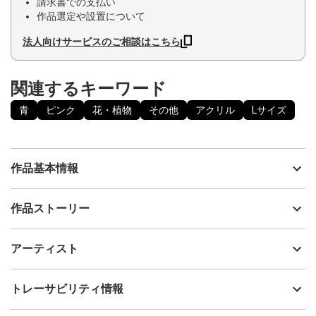
請求書での支払い
作品選定や設置について
法人向けサービスのご相談はこちら
関連するキーワード
青
ピンク
花・植物
その他
アクリル
Lサイズ
作品基本情報
出品者
eico wada
作品ストーリー
アーティスト
eico wada
昼間の桜と、夜桜。
制作年
2023
アーティスト
同じ桜でも、時間帯で表情が違うように。
流通種別
プライマリー（新品）
人も、物事も、少し角度や目線を変えるだけで、
今までとは違う見え方になったり、
技法
アクリル
eico wada
トレーサビリティ情報
新しい発見があるのかもしれない。
サイズ
61cm(縦) x 46cm(横)
フォローする