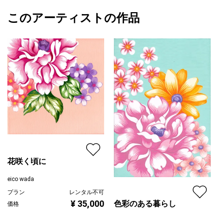
昼間の桜と、水鏡に映る夜桜を描いています。
額縁の有無
無し
2023/11/20
このアーティストの作品
カラー
青
eico wada
The same cherry blossoms can look different.
ピンク
プライマリー
ジャンル
花・植物
ーーーーー
配送目安
二週間以内
※厚さがあるキャンバスなので、作品の側面まで描かれています。
※作品は絵具で色彩を生かす為あえて表面に保護剤などを使用して
おりません。
作品保護のため、ご購入後はボックスフレームなどの額装を推奨
しております。
*In order to protect the artwork, we recommend framing it in a
box frame or similar after purchase.
花咲く頃に
eico wada
プラン
レンタル不可
¥ 35,000
色彩のある暮らし
価格