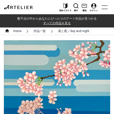
初めてガイド
探す
通知
ログイン
数千点の中からあなたにぴったりのアート作品が見つかる
すべての作品を見る
Home
作品一覧
昼と夜／day and night