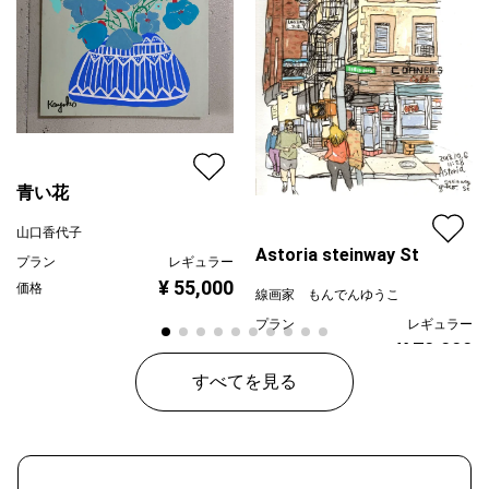
青い花
山口香代子
Astoria steinway St
プラン
レギュラー
¥ 55,000
価格
線画家 もんでんゆうこ
プラン
レギュラー
¥ 70,000
価格
すべてを見る