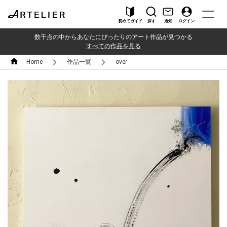
初めてガイド
探す
通知
ログイン
数千点の中からあなたにぴったりのアート作品が見つかる
すべての作品を見る
Home
作品一覧
over