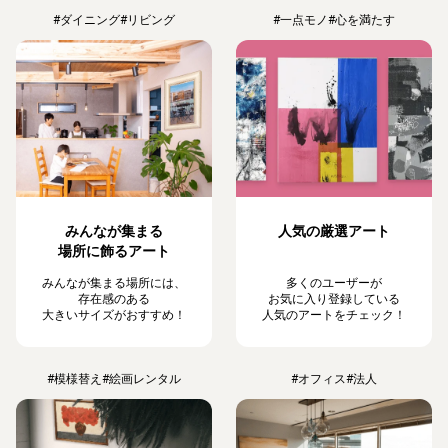
#ダイニング
#リビング
#一点モノ
#心を満たす
みんなが集まる
人気の厳選アート
場所に飾るアート
みんなが集まる場所には、
多くのユーザーが
存在感のある
お気に入り登録している
大きいサイズがおすすめ！
人気のアートをチェック！
#模様替え
#絵画レンタル
#オフィス
#法人