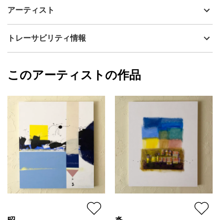
いつかどこかで見た風景のような抽象画…。
制作年
2023
アーティスト
を描こうと思っています。
流通種別
プライマリー（新品）
何も決めず、自由に手を動かしながら出来上がっていくフォル
ム。
技法
アクリル
小林功二
トレーサビリティ情報
サイズ
72.7cm(縦) x 60.6cm(横)
観てくださるかたが、それぞれに何かストーリーを思い浮かべて
フォローする
もらえるような…。
額縁の有無
無し
2023/09/28
そんな絵を描きたいです。
このアーティストの作品
カラー
ホワイト
小林功二
青
プライマリー
「over」
ブラック
ジャンル
抽象画
ストロークと点による動き。表情。
その向こうに広がる世界…。
配送目安
二週間以内
イメージの旅。
Sep.26,2023