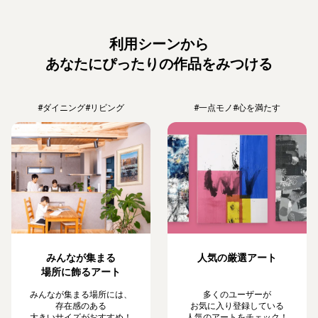
利用シーンから
あなたにぴったりの作品をみつける
#ダイニング
#リビング
#一点モノ
#心を満たす
みんなが集まる
人気の厳選アート
場所に飾るアート
みんなが集まる場所には、
多くのユーザーが
存在感のある
お気に入り登録している
大きいサイズがおすすめ！
人気のアートをチェック！