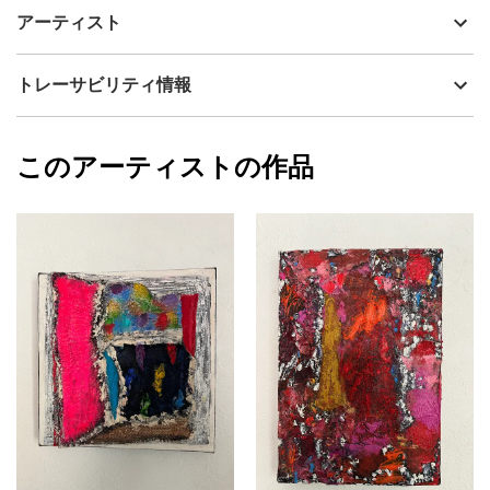
santa casa は、聖なる家を抽象画で表現致しました。抽象画
制作年
2019
アーティスト
は、タイトルに拘らず観たままを感じていただけましたら幸いで
流通種別
プライマリー（新品）
す。
技法
ミクストメディア
Harue Tamaki
トレーサビリティ情報
サイズ
41cm(縦) x 31.8cm(横)
フォローする
額縁の有無
有り
2023/09/06
このアーティストの作品
カラー
赤
Harue Tamaki
紫
プライマリー
ピンク
ジャンル
抽象画
配送目安
一週間以内