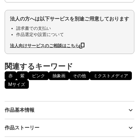
法人の方へは以下サービスを別途ご用意しております
請求書での支払い
作品選定や設置について
法人向けサービスのご相談はこちら
関連するキーワード
赤
紫
ピンク
抽象画
その他
ミクストメディア
Mサイズ
作品基本情報
出品者
Harue Tamaki
作品ストーリー
アーティスト
Harue Tamaki