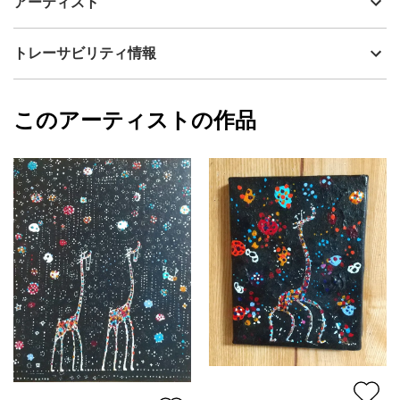
アーティスト
静けさと動き溢れゆく
流通種別
プライマリー（新品）
ダブルイメージと
GIRAFFEを
技法
アクリル
川瀬大樹
トレーサビリティ情報
コンポジションさせながら
サイズ
18cm(縦) x 18cm(横)
コトコト
フォローする
紡ぎあげてゆきました。
額縁の有無
無し
2023/05/31
このアーティストの作品
カラー
青
川瀬大樹
プライマリー
ジャンル
動物・生き物
配送目安
二週間以内