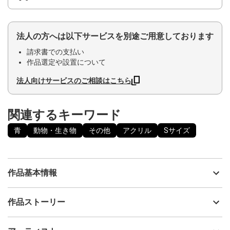
法人の方へは以下サービスを別途ご用意しております
請求書での支払い
作品選定や設置について
法人向けサービスのご相談はこちら
関連するキーワード
青
動物・生き物
その他
アクリル
Sサイズ
作品基本情報
出品者
川瀬大樹
作品ストーリー
アーティスト
川瀬大樹
風と森の
制作年
2023