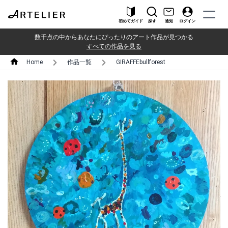
初めてガイド
探す
通知
ログイン
数千点の中からあなたにぴったりのアート作品が見つかる
すべての作品を見る
Home
作品一覧
GIRAFFEbullforest