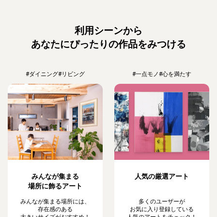
利用シーンから
あなたにぴったりの作品をみつける
#ダイニング
#リビング
#一点モノ
#心を満たす
みんなが集まる
人気の厳選アート
場所に飾るアート
みんなが集まる場所には、
多くのユーザーが
存在感のある
お気に入り登録している
大きいサイズがおすすめ！
人気のアートをチェック！