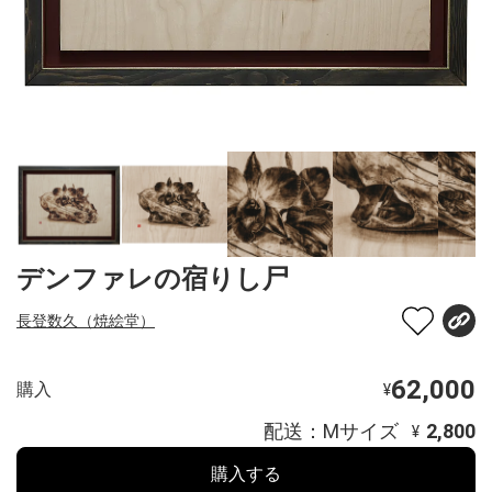
デンファレの宿りし尸
長登数久（焼絵堂）
62,000
購入
¥
配送：Mサイズ
2,800
¥
購入する