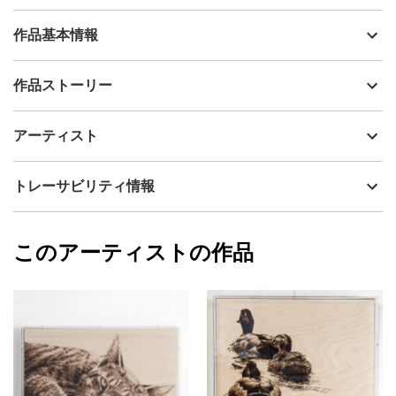
作品基本情報
出品者
長登数久（焼絵堂）
作品ストーリー
アーティスト
長登数久（焼絵堂）
●作品サイズ：333㎜×455㎜ (P8) ×21㎜（縦×横×厚さ）
制作年
2015
アーティスト
流通種別
プライマリー（新品）
●本作は「焼き絵」技法によって描かれています。「焼き絵」とは
焦げあとの色の濃淡で表現する絵画作品の一種です。絵筆の代わ
技法
ミクストメディア
長登数久（焼絵堂）
トレーサビリティ情報
りに焼きゴテやバーナーを使い、木・紙・革などに焼き込みま
サイズ
41.5cm(縦) x 54cm(横)
す。日本では木材に描くウッドバーニング（Wood Burning）の呼
フォローする
び名が特に知られています。同一素材でも焼きに差が生じるた
額縁の有無
有り
2023/05/02
め、同じ作品は二つと出来ません。
このアーティストの作品
カラー
オレンジ
長登数久（焼絵堂）
ブラック
プライマリー
※ご注意事項
黄色
・お客様のご使用頂いているパソコンや携帯の画面によって、実
ジャンル
その他ジャンル
物の色味とは見え方が違う場合がございますのでご了承くださ
い。
配送目安
二週間以内
・焼き絵（ウッドバーニング）作品は紫外線によってダメージを
受けます。 一般的な絵画作品と同じく、窓ぎわなど直射日光があ
たるところを避けてお飾りください。