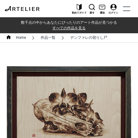
初めてガイド
探す
通知
ログイン
数千点の中からあなたにぴったりのアート作品が見つかる
すべての作品を見る
Home
作品一覧
デンファレの宿りし尸