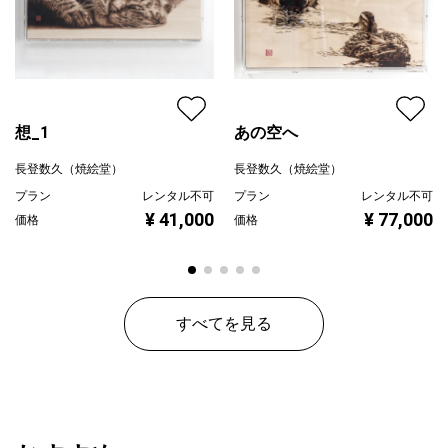
受けます。 一般的な絵画作品と同じく、窓ぎわなど直射日光があ
たるところを避けてお飾りください。
想_1
あの空へ
長登数久（焼絵堂）
長登数久（焼絵堂）
プラン
レンタル不可
プラン
レンタル不可
¥ 41,000
¥ 77,000
価格
価格
すべてを見る