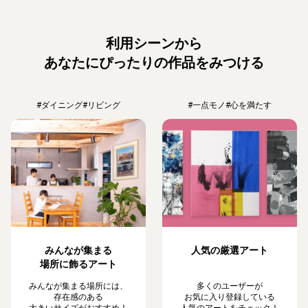
利用シーンから
あなたにぴったりの作品をみつける
#ダイニング
#リビング
#一点モノ
#心を満たす
みんなが集まる
人気の厳選アート
場所に飾るアート
みんなが集まる場所には、
多くのユーザーが
存在感のある
お気に入り登録している
大きいサイズがおすすめ！
人気のアートをチェック！