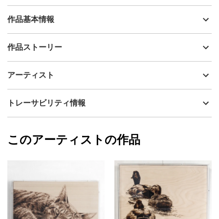
作品基本情報
出品者
長登数久（焼絵堂）
作品ストーリー
アーティスト
長登数久（焼絵堂）
●コンセプト：運命の行く末など誰が知ろうか。生きるも死ぬも、
制作年
2020
アーティスト
サイコロを振るのは自分自身だ。
流通種別
プライマリー（新品）
●作品サイズ：180㎜×120㎜×9.5㎜（縦×横×厚さ）
技法
ミクストメディア
長登数久（焼絵堂）
トレーサビリティ情報
●本作は「焼き絵」技法によって描かれています。「焼き絵」とは
サイズ
27cm(縦) x 20cm(横)
焦げあとの色の濃淡で表現する絵画作品の一種です。絵筆の代わ
フォローする
りに焼きゴテやバーナーを使い、木・紙・革などに焼き込みま
額縁の有無
有り
2023/05/02
す。日本では木材に描くウッドバーニング（Wood Burning）の呼
このアーティストの作品
カラー
オレンジ
長登数久（焼絵堂）
び名が特に知られています。同一素材でも焼きに差が生じるた
ブラック
プライマリー
め、同じ作品は二つと出来ません。
黄色
ジャンル
その他ジャンル
※ご注意事項
・お客様のご使用頂いているパソコンや携帯の画面によって、実
配送目安
二週間以内
物の色味とは見え方が違う場合がございますのでご了承くださ
い。
・焼き絵（ウッドバーニング）作品は紫外線によってダメージを