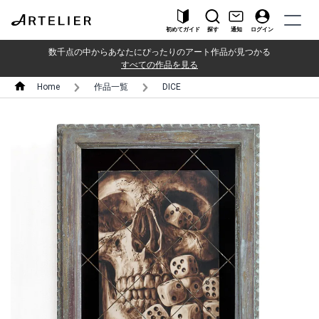
初めてガイド
探す
通知
ログイン
数千点の中からあなたにぴったりのアート作品が見つかる
すべての作品を見る
Home
作品一覧
DICE