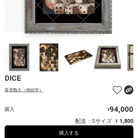
DICE
長登数久（焼絵堂）
94,000
購入
¥
配送：Sサイズ
1,800
¥
購入する