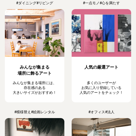
#ダイニング
#リビング
#一点モノ
#心を満たす
みんなが集まる
人気の厳選アート
場所に飾るアート
みんなが集まる場所には、
多くのユーザーが
存在感のある
お気に入り登録している
大きいサイズがおすすめ！
人気のアートをチェック！
#模様替え
#絵画レンタル
#オフィス
#法人