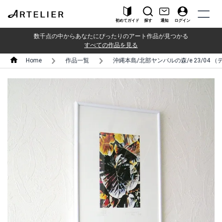
初めてガイド
探す
通知
ログイン
数千点の中からあなたにぴったりのアート作品が見つかる
すべての作品を見る
Home
作品一覧
沖縄本島/北部ヤンバルの森/e 23/04 