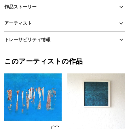
出品者
島田 豊実
作品ストーリー
アーティスト
島田 豊実
何故かこの森に惹かれます。 デジタルで制作致しました。 販売品
制作年
2023
アーティスト
には出荷時に新たにエデ ィショナルナンバーを入れます。
流通種別
プライマリー（新品）
技法
水彩
島田 豊実
トレーサビリティ情報
サイズ
30.5cm(縦) x 21.7cm(横)
フォローする
額縁の有無
有り
2023/04/05
このアーティストの作品
カラー
ホワイト
島田 豊実
緑
プライマリー
黄色
ジャンル
風景画
配送目安
二週間以内