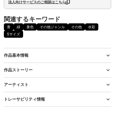
法人向けサービスのご相談はこちら
関連するキーワード
青
緑
黄色
その他ジャンル
その他
水彩
Sサイズ
作品基本情報
出品者
啓Hiroshi
作品ストーリー
アーティスト
啓Hiroshi
自身の思いを文字にしました。
制作年
2022
アーティスト
流通種別
プライマリー（新品）
技法
水彩
啓Hiroshi
トレーサビリティ情報
サイズ
30cm(縦) x 22cm(横)
フォローする
額縁の有無
有り
2023/01/10