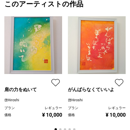
このアーティストの作品
カラー
青
啓Hiroshi
緑
プライマリー
黄色
ジャンル
その他ジャンル
配送目安
二週間以内
肩の力をぬいて
がんばらなくていいよ
啓Hiroshi
啓Hiroshi
プラン
レギュラー
プラン
レギュラー
¥ 10,000
¥ 10,000
価格
価格