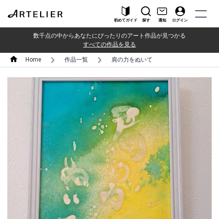
初めてガイド
探す
通知
ログイン
数千点の中からあなたにぴったりのアート作品が見つかる
すべての作品を見る
Home
作品一覧
肩の力をぬいて