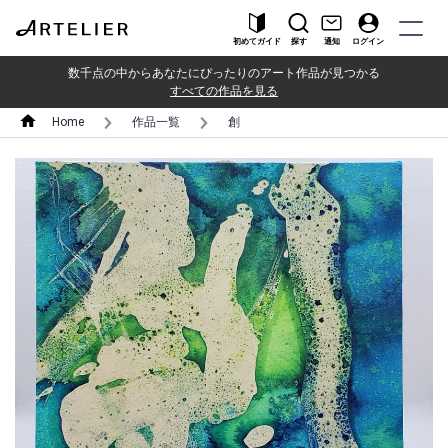
初めてガイド
探す
通知
ログイン
数千点の中からあなたにぴったりのアート作品が見つかる
すべての作品を見る
Home
作品一覧
創