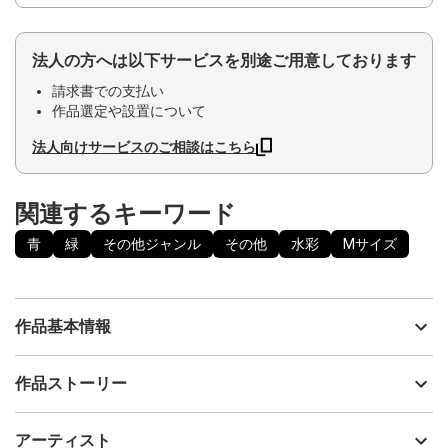
法人の方へは以下サービスを別途ご用意しております
請求書での支払い
作品選定や設置について
法人向けサービスのご相談はこちら
関連するキーワード
青
緑
その他ジャンル
その他
水彩
Mサイズ
作品基本情報
出品者
啓Hiroshi
作品ストーリー
アーティスト
啓Hiroshi
創
制作年
2021
アーティスト
つくる