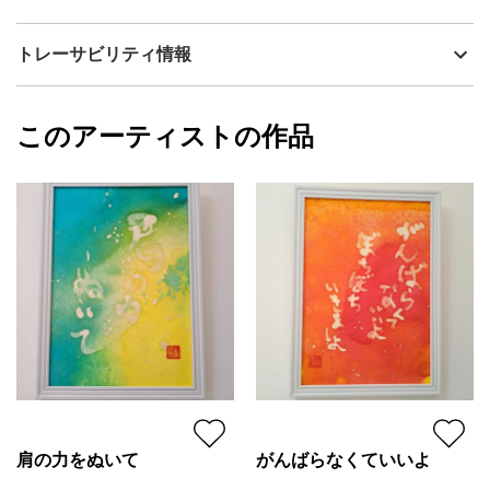
流通種別
プライマリー（新品）
前向きに創造するを意識して、文字を書き、色を入れる。
技法
水彩
啓Hiroshi
トレーサビリティ情報
サイズ
26cm(縦) x 27cm(横)
フォローする
額縁の有無
無し
2023/01/04
このアーティストの作品
カラー
青
啓Hiroshi
緑
プライマリー
ジャンル
その他ジャンル
配送目安
二週間以内
肩の力をぬいて
がんばらなくていいよ