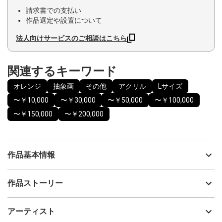
請求書での支払い
作品選定や設置について
法人向けサービスのご相談はこちら
関連するキーワード
オレンジ
抽象画
その他
アクリル
Lサイズ
〜￥10,000
〜￥30,000
〜￥50,000
〜￥100,000
〜￥150,000
〜￥200,000
作品基本情報
出品者
高橋敦
作品ストーリー
アーティスト
高橋敦
スピリチュアル体験で学び得た事を魂を込めて描きました。
制作年
2021
アーティスト
絵画を飾る空間を浄化する絵画です。
流通種別
プライマリー（新品）