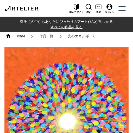
初めてガイド
探す
通知
ログイン
数千点の中からあなたにぴったりのアート作品が見つかる
すべての作品を見る
Home
作品一覧
光のエネルギー６