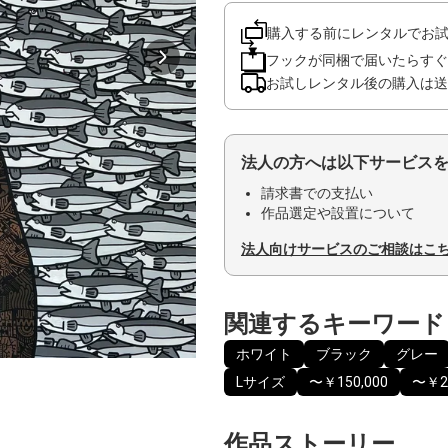
購入する前にレンタルでお
フックが同梱で届いたらすぐ
お試しレンタル後の購入は送
法人の方へは以下サービス
請求書での支払い
作品選定や設置について
法人向けサービスのご相談はこ
関連するキーワード
ホワイト
ブラック
グレー
Lサイズ
〜￥150,000
〜￥20
作品ストーリー