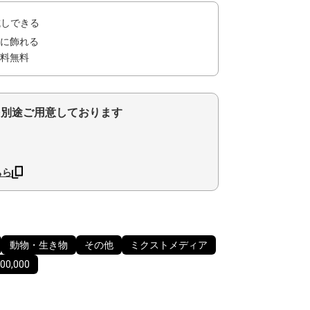
試しできる
に飾れる
料無料
を別途ご用意しております
ちら
動物・生き物
その他
ミクストメディア
0,000