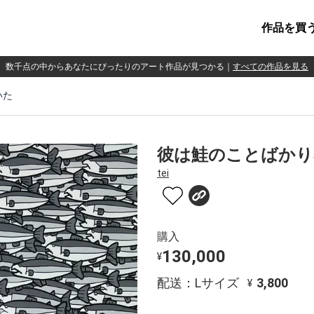
作品を買
数千点の中からあなたにぴったりのアート作品が見つかる
｜
すべての作品を見る
いた
彼は鮭のことばかり
tei
購入
130,000
¥
配送：Lサイズ
3,800
¥