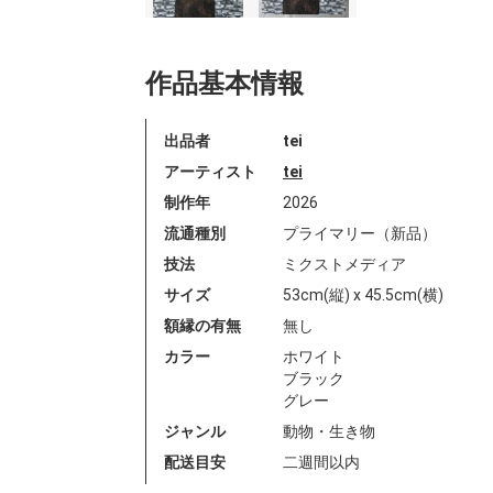
作品基本情報
出品者
tei
アーティスト
tei
制作年
2026
流通種別
プライマリー（新品）
技法
ミクストメディア
サイズ
53cm(縦) x 45.5cm(横)
額縁の有無
無し
カラー
ホワイト
ブラック
グレー
ジャンル
動物・生き物
配送目安
二週間以内