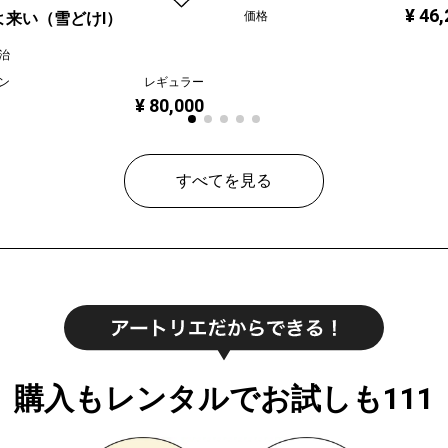
¥ 46
よ来い（雪どけⅠ）
価格
治
ン
レギュラー
¥ 80,000
すべてを見る
購入もレンタルでお試しも111