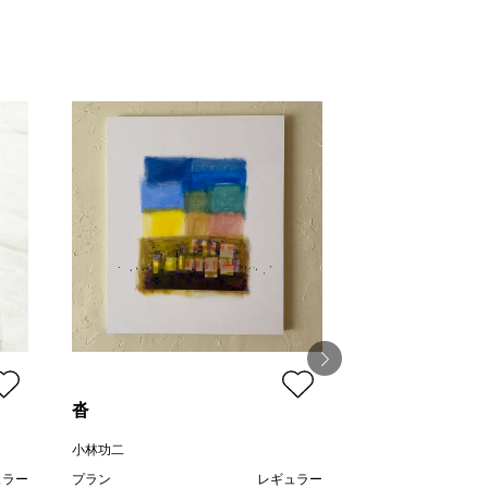
沓
朝の港
小林功二
望月寛子
ュラー
プラン
レギュラー
プラン