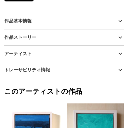
作品基本情報
出品者
Henry Holland
作品ストーリー
アーティスト
Henry Holland
ストレスの多い一日の終わりに、楽しむ静かなひととき。
制作年
2025
アーティスト
流通種別
プライマリー（新品）
技法
油彩
Henry Holland
トレーサビリティ情報
サイズ
22cm(縦) x 22cm(横)
フォローする
額縁の有無
有り
2026/06/30
このアーティストの作品
カラー
赤
Henry Holland
ピンク
プライマリー
ジャンル
風景画
配送目安
一週間以内