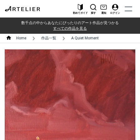
初めてガイド
探す
通知
ログイン
数千点の中からあなたにぴったりのアート作品が見つかる
すべての作品を見る
Home
作品一覧
A Quiet Moment