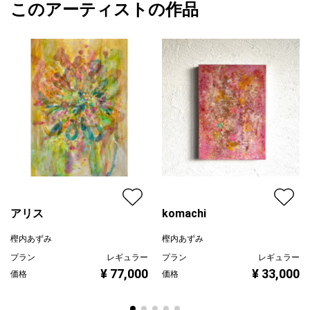
る際は、紐を掛け替えてお楽しみください。
このアーティストの作品
カラー
ホワイト
樫内あずみ
青
プライマリー
ジャンル
抽象画
配送目安
二週間以内
アリス
komachi
樫内あずみ
樫内あずみ
プラン
レギュラー
プラン
レギュラー
¥ 77,000
¥ 33,000
価格
価格