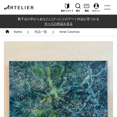
初めてガイド
探す
通知
ログイン
数千点の中からあなたにぴったりのアート作品が見つかる
すべての作品を見る
Home
作品一覧
Inner Cosmos