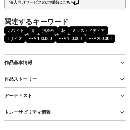
法人向けサービスのご相談はこちら
関連するキーワード
ホワイト
青
抽象画
花
ミクストメディア
Lサイズ
〜￥100,000
〜￥150,000
〜￥200,000
作品基本情報
出品者
樫内あずみ
作品ストーリー
アーティスト
樫内あずみ
自分のことが分からなくても、自分の中では、何かが動き続けて
制作年
2026
アーティスト
いる。
流通種別
プライマリー（新品）
その見えない動きを信頼して、少しだけ前に進んでみる。
技法
ミクストメディア
樫内あずみ
トレーサビリティ情報
※縦向き・横向きのどちらでも飾れるよう、裏面に金具を取り付け
サイズ
42cm(縦) x 59.4cm(横)
ています。
フォローする
お届け時は横向きに飾れるよう紐を通していますが、縦向きで飾
額縁の有無
無し
2026/06/29