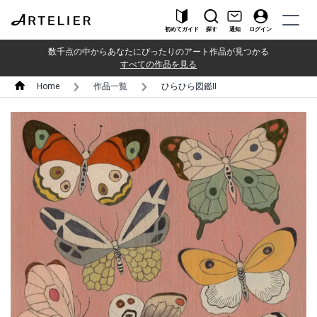
初めてガイド
探す
通知
ログイン
数千点の中からあなたにぴったりのアート作品が見つかる
すべての作品を見る
Home
作品一覧
ひらひら図鑑II