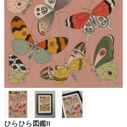
ひらひら図鑑II