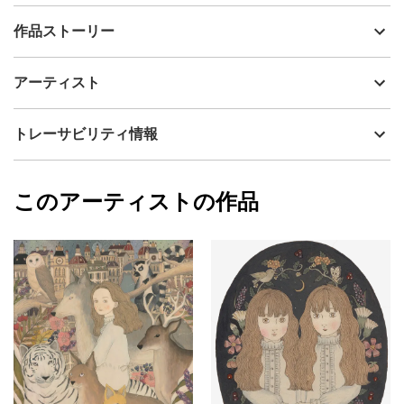
出品者
marie
作品ストーリー
アーティスト
marie
色や模様の異なる蝶を、
制作年
2023
アーティスト
小さな標本図鑑のように並べました。
流通種別
プライマリー（新品）
⸻⸻
技法
アクリル
marie
トレーサビリティ情報
サイズ
19.5cm(縦) x 14.6cm(横)
作品サイズ｜H14.8 × W10 cm
フォローする
額縁の有無
有り
2026/06/27
このアーティストの作品
カラー
ホワイト
marie
ブラック
プライマリー
ピンク
ジャンル
動物・生き物
配送目安
二週間以内