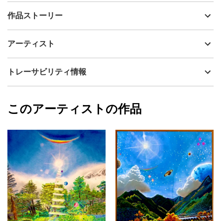
出品者
いろうど
作品ストーリー
アーティスト
いろうど
舞台は石川県にある百名山、白山。昔から信仰の山としても知ら
制作年
2025
アーティスト
れ、存在自体が神々しさに溢れる火山。厳しい冬が終わり、地上
流通種別
プライマリー（新品）
では桜が咲き始める頃、まだまだ白山は白銀色に輝く美しい雪
山。神聖な山体と共に桜吹雪が舞う、古き良き日本の風景の作品
技法
油彩
いろうど
トレーサビリティ情報
にしました。
サイズ
22.7cm(縦) x 15.8cm(横)
フォローする
額縁の有無
無し
2026/06/24
このアーティストの作品
カラー
ホワイト
いろうど
青
プライマリー
ピンク
ジャンル
風景画
配送目安
二週間以内