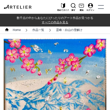
初めてガイド
探す
通知
ログイン
数千点の中からあなたにぴったりのアート作品が見つかる
すべての作品を見る
Home
作品一覧
霊峰・白山の雪解け