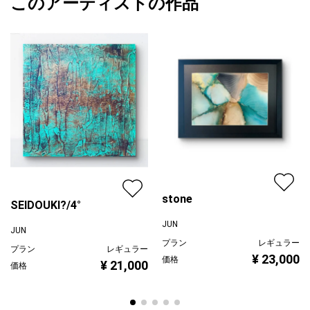
このアーティストの作品
カラー
その他カラー
JUN
※金具・吊り紐は装着済みです
ホワイト
プライマリー
即飾ることができます。
ジャンル
抽象画
※裏面サインあり、作品証明書も別途あります。
※モニター環境により若干色味が違う場合がございます。ご了承く
配送目安
二週間以内
ださいませ。
stone
SEIDOUKI?/4°
JUN
JUN
プラン
レギュラー
プラン
レギュラー
¥ 23,000
価格
¥ 21,000
価格