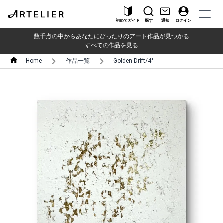
初めてガイド
探す
通知
ログイン
数千点の中からあなたにぴったりのアート作品が見つかる
すべての作品を見る
Home
作品一覧
Golden Drift/4°