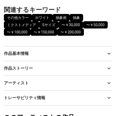
関連するキーワード
その他カラー
ホワイト
抽象画
抽象
ミクストメディア
Sサイズ
〜￥30,000
〜￥50,000
〜￥100,000
〜￥150,000
〜￥200,000
作品基本情報
出品者
JUN
作品ストーリー
アーティスト
JUN
控えめなゴールド
制作年
2026
アーティスト
流通種別
プライマリー（新品）
そこはかとなく 奥ゆかしいような
技法
ミクストメディア
JUN
トレーサビリティ情報
季節を感じさせるようでもあり
サイズ
24cm(縦) x 24cm(横)
フォローする
様々な要素を醸し出しているよう。
額縁の有無
無し
2026/06/23