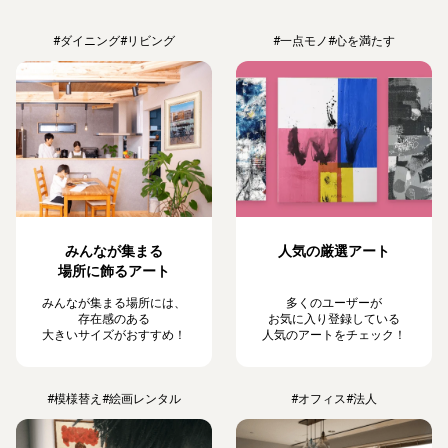
#ダイニング
#リビング
#一点モノ
#心を満たす
みんなが集まる
人気の厳選アート
場所に飾るアート
みんなが集まる場所には、
多くのユーザーが
存在感のある
お気に入り登録している
大きいサイズがおすすめ！
人気のアートをチェック！
#模様替え
#絵画レンタル
#オフィス
#法人