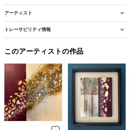
アーティスト
YUKI
希望や願い、遠い記憶までもそっと語りかけてくれる星空を…
制作年
2026
アーティスト
流通種別
プライマリー（新品）
技法
その他
YUKI
トレーサビリティ情報
サイズ
45.5cm(縦) x 53cm(横)
フォローする
額縁の有無
無し
2026/06/23
このアーティストの作品
カラー
その他カラー
YUKI
ブラック
プライマリー
ジャンル
日本画
配送目安
二週間以内