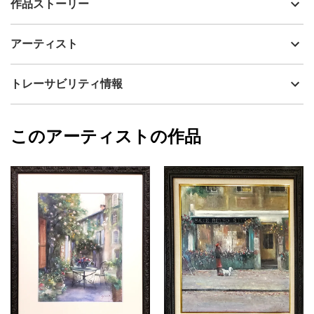
作品ストーリー
アーティスト
神之浦由美
フランス・ドルドーニュの蔓薔薇に囲まれたカフェを題材に、油
制作年
2025
アーティスト
絵具(DUO)を用いて描いた風景画です。
流通種別
プライマリー（新品）
華やかさもありながらどこかほっとする絵画作品。
原画に合わせた高級感あるアンティークホワイト×ゴールドの前面
技法
油彩
神之浦由美
トレーサビリティ情報
UVカットアクリル仕様のフレーム付きです。
サイズ
60cm(縦) x 67.5cm(横)
フォローする
額縁の有無
有り
2026/06/09
このアーティストの作品
カラー
赤
神之浦由美
ホワイト
プライマリー
緑
ジャンル
風景画
配送目安
二週間以内