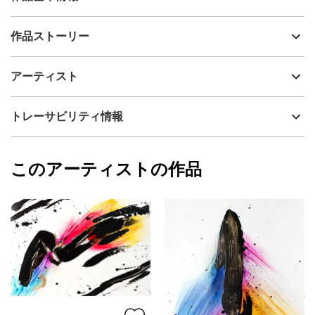
出品者
FlyD
作品ストーリー
アーティスト
FlyD
ねこさんズ、きょうは月に一度のおたのしみ
制作年
2026
アーティスト
となりの銀河までショッピングです
流通種別
プライマリー（新品）
おめかしして、ヘルメットをぴかぴかにみがいて
技法
アクリル
FlyD
トレーサビリティ情報
いつもの三裂星雲がみえる岩の上で待ち合わせて
サイズ
35cm(縦) x 28cm(横)
おててつないでスキップしながらレッツゴー！
フォローする
額縁の有無
無し
2026/05/30
このアーティストの作品
カラー
赤
FlyD
オレンジ
プライマリー
青
ジャンル
動物・生き物
配送目安
二週間以内