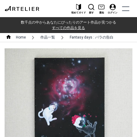
初めてガイド
探す
通知
ログイン
数千点の中からあなたにぴったりのアート作品が見つかる
すべての作品を見る
Home
作品一覧
Fantasy days : バラの告白