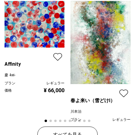
Affinity
慶 -kei-
プラン
レギュラー
¥ 66,000
価格
春よ来い（雪どけⅠ）
川本治
プラン
レギュラー
¥ 80,000
価格
すべてを見る