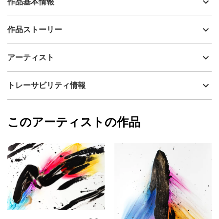
作品基本情報
出品者
FlyD
作品ストーリー
アーティスト
FlyD
くろねこさんはだいすきなしろねこさんに
制作年
2026
アーティスト
告白したいとおもっていました。
流通種別
プライマリー（新品）
いっせいちだいの告白なので、くろねこさんは
技法
アクリル
FlyD
トレーサビリティ情報
さいこうのばしょを用意しました。バラ星雲のみえる空のうえで
サイズ
35cm(縦) x 28cm(横)
す。
フォローする
額縁の有無
無し
2026/05/30
ばらの花束をさしだして、くろねこさんは
このアーティストの作品
カラー
赤
FlyD
宇宙のはてまで聞こえそうなこえでプロポーズ！
ブラック
プライマリー
ジャンル
動物・生き物
なんて告白したのかな？あとできいてみたけど
「ないしょ！」
配送目安
二週間以内
って言われちゃいました。