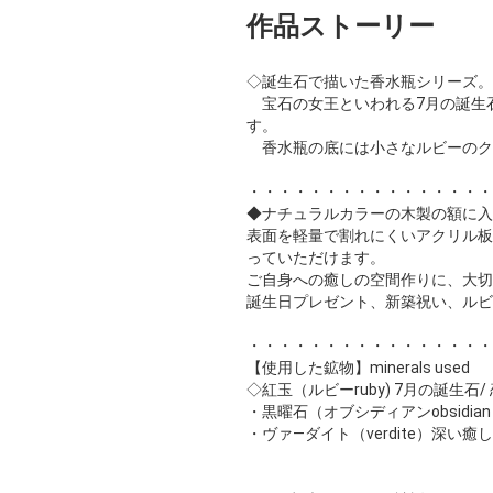
作品ストーリー
◇誕生石で描いた香水瓶シリーズ。
宝石の女王といわれる7月の誕生
す。
香水瓶の底には小さなルビーのク
・・・・・・・・・・・・・・・・
◆ナチュラルカラーの木製の額に入
表面を軽量で割れにくいアクリル板
っていただけます。
ご自身への癒しの空間作りに、大切
誕生日プレゼント、新築祝い、ルビ
・・・・・・・・・・・・・・・・
【使用した鉱物】minerals used
◇紅玉（ルビーruby) 7月の誕生
・黒曜石（オブシディアンobsidi
・ヴァ―ダイト（verdite）深い癒し