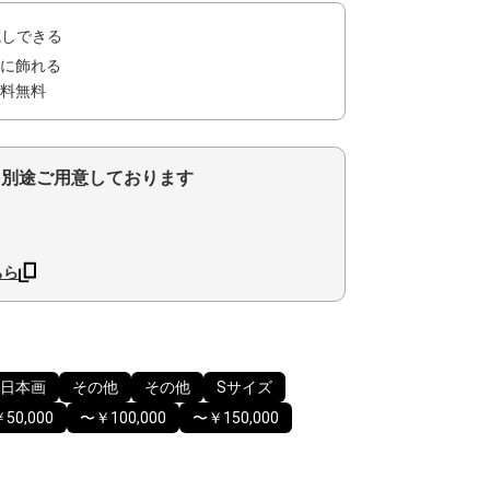
試しできる
に飾れる
料無料
を別途ご用意しております
ちら
日本画
その他
その他
Sサイズ
50,000
〜￥100,000
〜￥150,000