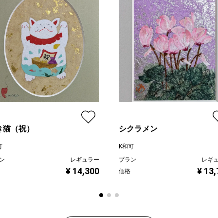
き猫（祝）
シクラメン
可
K和可
ン
レギュラー
プラン
レギ
¥ 14,300
¥ 13
価格