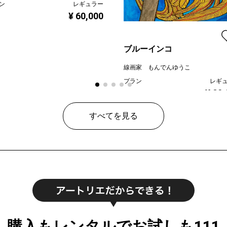
ン
レギュラー
¥ 60,000
ブルーインコ
線画家 もんでんゆうこ
プラン
レギ
¥ 80
価格
すべてを見る
購入もレンタルでお試しも111