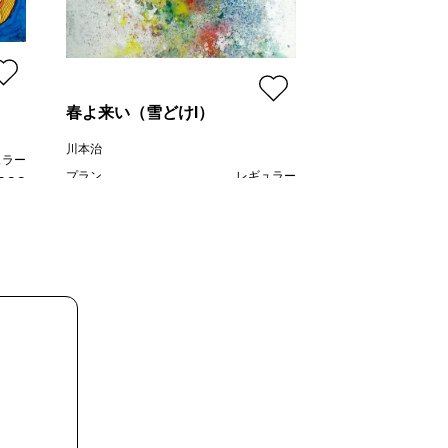
Astoria steinw
線画家 もんでんゆ
プラン
春よ来い（雪どけⅠ）
価格
川本治
ュラー
プラン
レギュラー
,000
¥ 80,000
価格