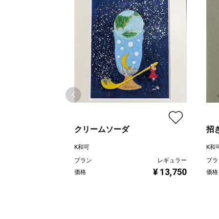
クリームソーダ
招
K和可
K和
プラン
レギュラー
プラ
¥ 13,750
価格
価格