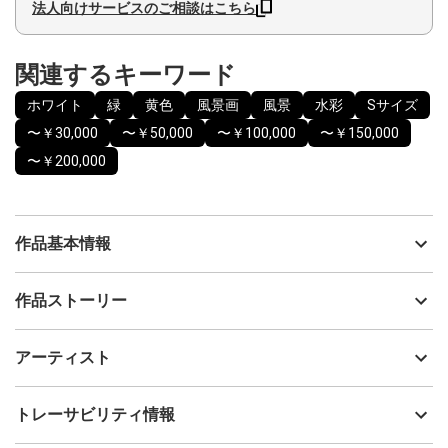
法人向けサービスのご相談はこちら
関連するキーワード
ホワイト
緑
黄色
風景画
風景
水彩
Sサイズ
〜￥30,000
〜￥50,000
〜￥100,000
〜￥150,000
〜￥200,000
作品基本情報
出品者
仁科 新
作品ストーリー
アーティスト
仁科 新
木々の隙間から差し込む春の光と、緩やかに流れる水辺の空気を
制作年
2026
アーティスト
描いた作品です。
流通種別
プライマリー（新品）
揺れる枝葉や水面の反射を追いながら、季節の中に現れる柔らか
な時間を留めたいと思い制作しました。
技法
水彩
仁科 新
トレーサビリティ情報
小さな作品ですが、光の気配が静かに空間に広がるように意識し
サイズ
30.3cm(縦) x 24.2cm(横)
ました。
フォローする