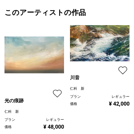
額縁の有無
有り
2026/05/19
＊シンプルな額（アクリル板）をお付けします。
このアーティストの作品
カラー
ホワイト
仁科 新
＊参考画像の額とは若干異なる場合がございます。また色味が画
緑
プライマリー
像と異なる場合がございます。
黄色
ジャンル
風景画
配送目安
二週間以内
川音
仁科 新
プラン
レギュラー
光の痕跡
¥ 42,000
価格
仁科 新
プラン
レギュラー
¥ 48,000
価格