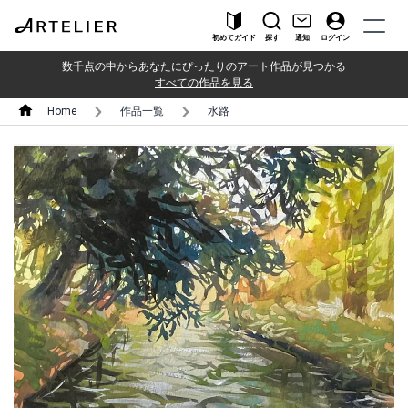
初めてガイド
探す
通知
ログイン
数千点の中からあなたにぴったりのアート作品が見つかる
すべての作品を見る
Home
作品一覧
水路