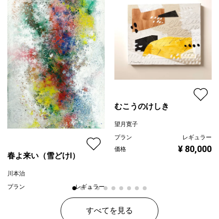
むこうのけしき
望月寛子
プラン
レギュラー
¥ 80,000
価格
春よ来い（雪どけⅠ）
川本治
プラン
レギュラー
¥ 80,000
価格
すべてを見る