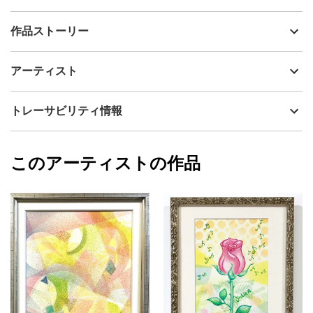
出品者
あおきよしえ
作品ストーリー
アーティスト
あおきよしえ
好奇心旺盛な猫のYocciがバイオリンの音色を聞いてうっとりして
制作年
2026
アーティスト
います。こちらは、作家の私がパリの街でストリートパフォーマ
流通種別
プライマリー（新品）
ーの奏でるバイオリンに惹きつけられた経験からインスピレーシ
ョンを得てかいています。
技法
ミクストメディア
あおきよしえ
トレーサビリティ情報
サイズ
32cm(縦) x 26cm(横)
フォローする
額縁の有無
有り
2026/05/17
このアーティストの作品
カラー
オレンジ
あおきよしえ
カラフル
プライマリー
黄色
ジャンル
動物・生き物
配送目安
一週間以内