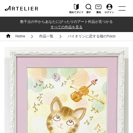
初めてガイド
探す
通知
ログイン
数千点の中からあなたにぴったりのアート作品が見つかる
すべての作品を見る
Home
作品一覧
バイオリンに恋する猫のYocci