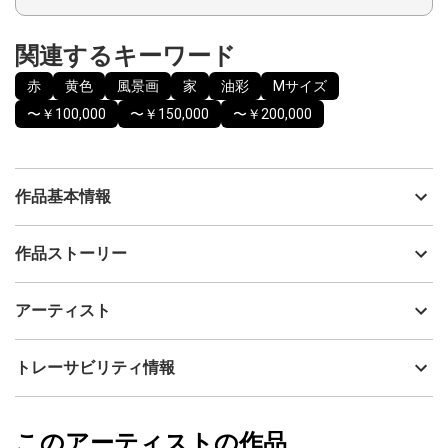
関連するキーワード
赤
黄色
風景画
家
油彩
Mサイズ
〜￥100,000
〜￥150,000
〜￥200,000
作品基本情報
出品者
安岡孝司
作品ストーリー
アーティスト
安岡孝司
旅の最終日は少し寂しくもあるが、感謝の気持ちがじわっと湧い
制作年
2026
アーティスト
てくる。見納める窓の景色が残り惜しい。楽しい日々だった。
流通種別
プライマリー（新品）
表記サイズは額のサイズ
技法
油彩
安岡孝司
トレーサビリティ情報
作品サイズ： 33.3ｘ24.2m
サイズ
44cm(縦) x 35cm(横)
額：油彩額 UVカットアクリル板使用。裏側に紐かけ済。額の在
フォローする
庫状況によっては画像と異なる額（同等品）に変わることがあり
額縁の有無
有り
2026/05/13
ます。
このアーティストの作品
カラー
赤
安岡孝司