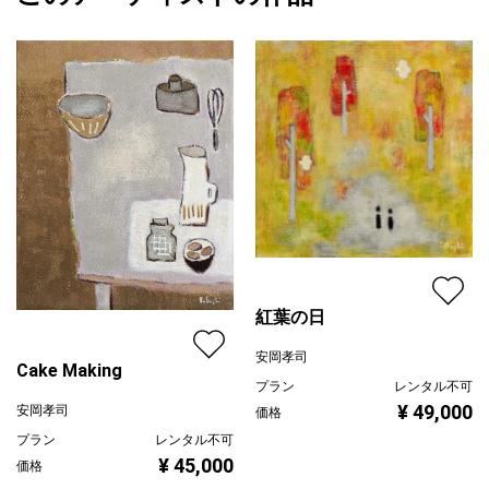
黄色
プライマリー
ジャンル
風景画
配送目安
二週間以内
紅葉の日
安岡孝司
Cake Making
プラン
レンタル不可
¥ 49,000
安岡孝司
価格
プラン
レンタル不可
¥ 45,000
価格