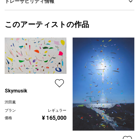
トレーサビリティ情報
じて「時間と空間」の交差を探求します。
サイズ
38cm(縦) x 25cm(横)
四次元と五次元の交差
フォローする
「時空」とは、アインシュタインの相対性理論によって提唱され
額縁の有無
有り
2026/05/09
た、時間と空間が互いに関連し合い、一体となって存在する**四
このアーティストの作品
カラー
カラフル
渋田薫
次元的な概念**です。本展ではさらに、リサ・ランドールらが提
ホワイト
プライマリー
唱した「ブレーンワールド（膜宇宙）」モデルの考え方を取り入
青
れています。これは、私たちが生きる四次元時空が、重力だけが
ジャンル
風景画
伝播できる五次元時空の中に浮かぶ「膜」のような断面であると
いう仮説です。
配送目安
二週間以内
制作プロセスと共感覚
本プロジェクトの作品は、異なる表現領域を持つアーティストた
ちの融合によって生み出されています。
写真と絵画の融合: ライフワークとして神社を撮影し続ける梶木則
男が捉えた「太陽」の写真がベースとなります。その写真を温か
みのある紙にジクレープリントし、画家である渋田薫がその上に
Skymusik
アクリル絵画を施します。
共感覚的なアプローチ: 渋田は、五感（視覚、聴覚など）からの膨
渋田薫
大な情報が統合される過程で、音を色や形として感じる共感覚的
プラン
レギュラー
な状態で制作を行っています。
¥ 165,000
価格
■ 鑑賞体験：日常からの解放と「幽玄」
この空間に身を置くことは、日常とは異なる時間の流れを感じる
体験となります。
空間に表現を循環させることで、鑑賞者の間に**新たな共鳴**が