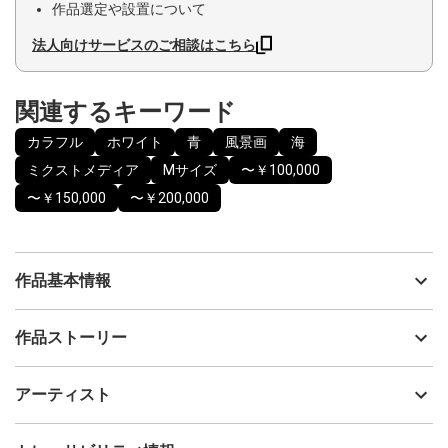
作品選定や設置について
法人向けサービスのご相談はこちら
関連するキーワード
カラフル
ホワイト
青
風景画
海
ミクストメディア
Mサイズ
〜￥100,000
〜￥150,000
〜￥200,000
作品基本情報
出品者
渋田薫
作品ストーリー
アーティスト
渋田薫
フレームは見本です。マット、フレーム色は変更可能です。
制作年
2026
アーティスト
流通種別
プライマリー（新品）
「時空 Ji-kú」
本プロジェクトは、日本の太陽を共通のテーマとし、アートを通
技法
ミクストメディア
渋田薫