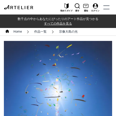
初めてガイド
探す
通知
ログイン
数千点の中からあなたにぴったりのアート作品が見つかる
すべての作品を見る
Home
作品一覧
宗像大島の光