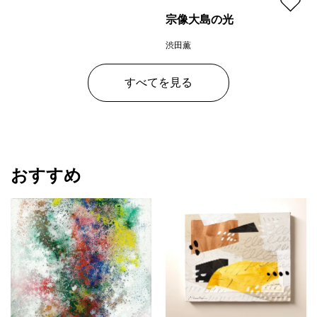
生まれる環境を創造することを目指しています。
宗像大島の光
渋田薫
プラン
レンタル不可
¥ 77,000
すべてを見る
価格
おすすめ