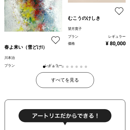
むこうのけしき
望月寛子
プラン
レギュラー
¥ 80,000
価格
春よ来い（雪どけⅠ）
川本治
プラン
レギュラー
¥ 80,000
価格
すべてを見る