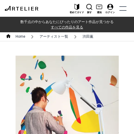
初めてガイド
探す
通知
ログイン
数千点の中からあなたにぴったりのアート作品が見つかる
すべての作品を見る
Home
アーティスト一覧
渋田薫