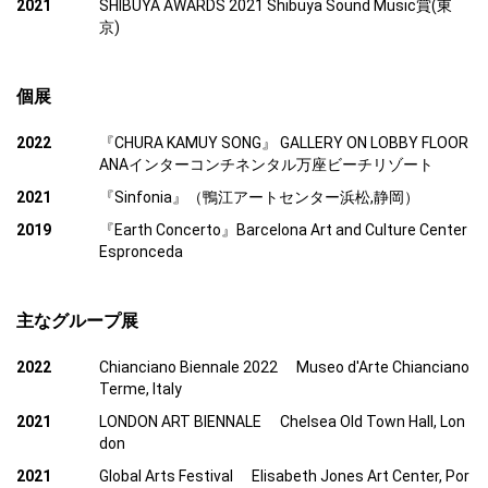
2021
SHIBUYA AWARDS 2021 Shibuya Sound Music賞(東
京)
個展
2022
『CHURA KAMUY SONG』 GALLERY ON LOBBY FLOOR
ANAインターコンチネンタル万座ビーチリゾート
2021
『Sinfonia』（鴨江アートセンター浜松,静岡）
2019
『Earth Concerto』Barcelona Art and Culture Center
Espronceda
主なグループ展
2022
Chianciano Biennale 2022 Museo d'Arte Chianciano
Terme, Italy
2021
LONDON ART BIENNALE Chelsea Old Town Hall, Lon
don
2021
Global Arts Festival Elisabeth Jones Art Center, Por