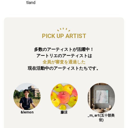
tland
PICK UP ARTIST
多数のアーティストが活躍中！
アートリエのアーティストは
全員が審査を通過した
現在活動中のアーティストたちです。
&lemon
藤涼
_m_art(五十部美
世)