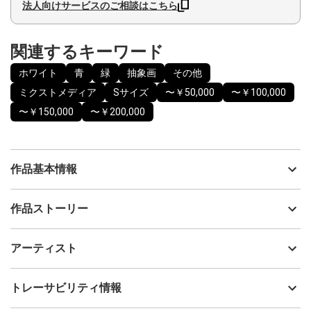
法人向けサービスのご相談はこちら
関連するキーワード
ホワイト
青
緑
抽象画
その他
ミクストメディア
Sサイズ
〜￥50,000
〜￥100,000
〜￥150,000
〜￥200,000
作品基本情報
出品者
Hayato Teraguchi
作品ストーリー
アーティスト
Hayato Teraguchi
2025年に開催した個展『Oscillation』にて、108点制作・展示した
制作年
2025
アーティスト
シリーズで、作品タイトルは制作された順番の番号になっていま
流通種別
プライマリー（新品）
す。
技法
ミクストメディア
Hayato Teraguchi
トレーサビリティ情報
物質を細かく分けていくと、最後にはとても小さな粒に行き着
サイズ
27cm(縦) x 19cm(横)
き、その最小の粒は振動しているだけだと言われています。
フォローする