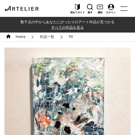
初めてガイド
探す
通知
ログイン
数千点の中からあなたにぴったりのアート作品が見つかる
すべての作品を見る
Home
作品一覧
99