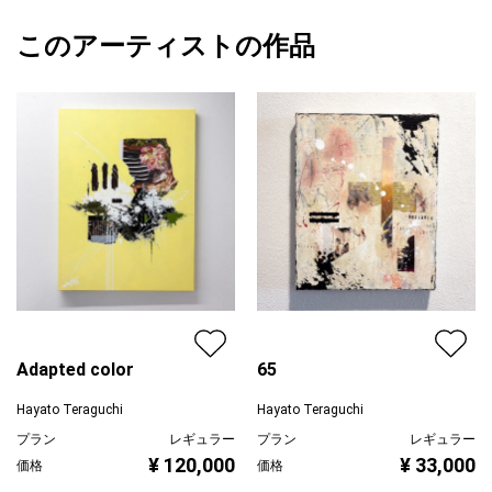
額縁の有無
無し
2026/03/11
その振動がどんな振動かによって、何の物質として存在するのか
このアーティストの作品
カラー
ホワイト
Hayato Teraguchi
が決まります。
青
プライマリー
緑
振動そのものを絵として描くことは、個性そのものを描くことと
ジャンル
抽象画
同じだと考え、自分の個性として振動を表現しました。
配送目安
二週間以内
Adapted color
65
Hayato Teraguchi
Hayato Teraguchi
プラン
レギュラー
プラン
レギュラー
¥ 120,000
¥ 33,000
価格
価格