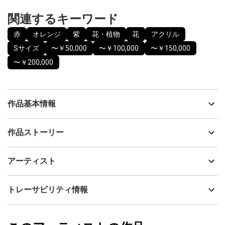
関連するキーワード
赤
オレンジ
紫
花・植物
花
アクリル
Sサイズ
〜￥50,000
〜￥100,000
〜￥150,000
〜￥200,000
作品基本情報
出品者
Yuri Udagawa
作品ストーリー
アーティスト
Yuri Udagawa
内なる光を描いた「Glow Within」シリーズです。
制作年
2026
アーティスト
流通種別
プライマリー（新品）
内側からわきでるエネルギー、光、をその時その時の心に咲く想
像の花として描いています。
技法
アクリル
Yuri Udagawa
トレーサビリティ情報
サイズ
27cm(縦) x 22cm(横)
メディウムで絵の具に立体感を出していますので、表情が豊かな
フォローする
作品になっています。
額縁の有無
有り
2026/03/11