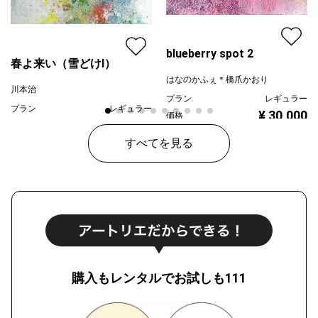
blueberry spot 2
春よ来い（雪どけⅠ）
はなのかふぇ＊橋爪かおり
川本治
プラン
レギュラー
プラン
レギュラー
¥ 30,000
価格
¥ 80,000
価格
すべてを見る
購入もレンタルでお試しも111