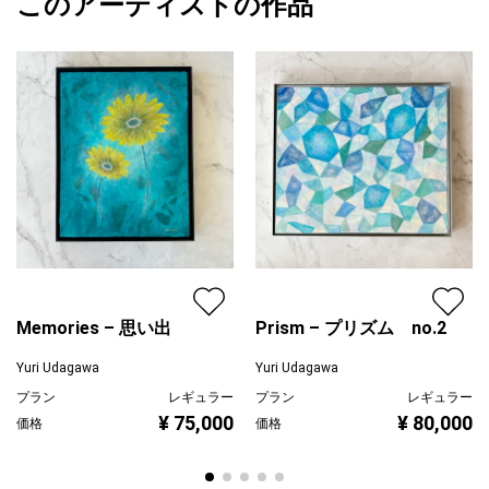
このアーティストの作品
カラー
赤
Yuri Udagawa
一瞬の輝きを大事にしたく、全てペインティングナイフで描いて
オレンジ
プライマリー
います。
紫
ジャンル
花・植物
配送目安
二週間以内
Memories – 思い出
Prism – プリズム no.2
Yuri Udagawa
Yuri Udagawa
プラン
レギュラー
プラン
レギュラー
¥ 75,000
¥ 80,000
価格
価格