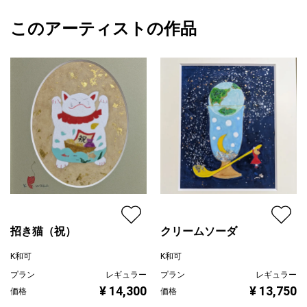
う財が集まる石言葉をもった鉱物を組み合わせました。
額縁の有無
有り
2025/12/16
また、まわりを金箔（ちぎり箔）で飾り、華やかさを演出しまし
このアーティストの作品
カラー
赤
K和可
た。
その他カラー
プライマリー
ブラック
ジャンル
日本画
【使用した鉱物】minerals used
・虎目石（タイガーアイtiger's eye）金運 仕事運 試験運
配送目安
二週間以内
・電気石（ブラックトルマリンblack tourmaline）健康 争いや凶
事を避ける
・古胴輝石（ブロンザイトbronzite）礼儀と礼節 信頼の人脈を広
げる
・金（ゴールドgold）成功 繁栄 ※金箔3号色を使用
※石の意味については諸説ございます。参考としてご一読いただき
ますようお願い致します。
※画像の鉱物は販売致しておりません。
招き猫（祝）
クリームソーダ
K和可
K和可
プラン
レギュラー
プラン
レギュラー
¥ 14,300
¥ 13,750
価格
価格