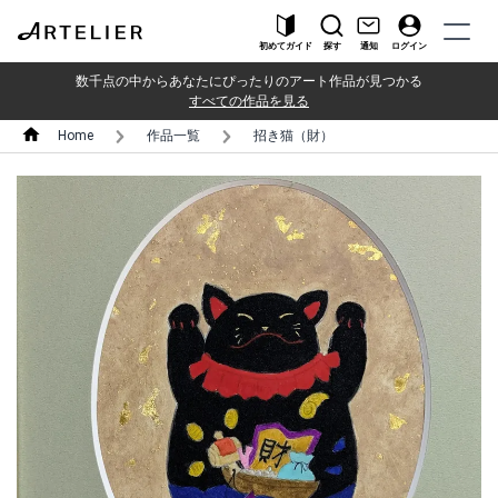
初めてガイド
探す
通知
ログイン
数千点の中からあなたにぴったりのアート作品が見つかる
すべての作品を見る
Home
作品一覧
招き猫（財）