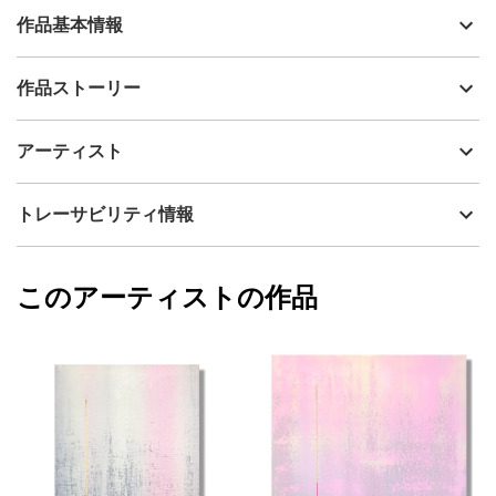
作品基本情報
出品者
Ken&May
作品ストーリー
アーティスト
Ken&May
人生の大切な節目を迎えるよろこびと、ここまで導き寄り添って
制作年
2025
アーティスト
くれた母への深い感謝を重ねて‥.。
流通種別
プライマリー（新品）
技法
油彩
Ken&May
トレーサビリティ情報
サイズ
50cm(縦) x 60.6cm(横)
フォローする
額縁の有無
無し
2025/11/24
このアーティストの作品
カラー
カラフル
Ken&May
青
プライマリー
ピンク
ジャンル
動物・生き物
配送目安
二週間以内