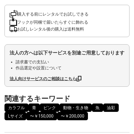
購入する前にレンタルでお試しできる
フックが同梱で届いたらすぐに飾れる
お試しレンタル後の購入は送料無料
法人の方へは以下サービスを別途ご用意しております
請求書での支払い
作品選定や設置について
法人向けサービスのご相談はこちら
関連するキーワード
カラフル
青
ピンク
動物・生き物
魚
油彩
Lサイズ
〜￥150,000
〜￥200,000