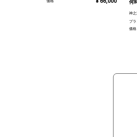
¥ 66,000
価格
何時
神之
プラ
価格