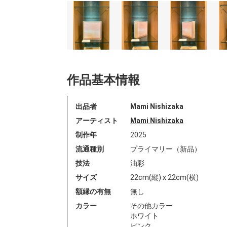
作品基本情報
出品者
Mami Nishizaka
アーティスト
Mami Nishizaka
制作年
2025
流通種別
プライマリー（新品）
技法
油彩
サイズ
22cm(縦) x 22cm(横)
額縁の有無
無し
カラー
その他カラー
ホワイト
ピンク