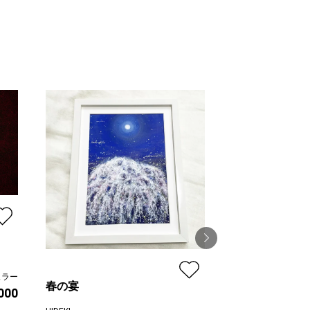
ュラー
春の宴
むこうのけしき
,000