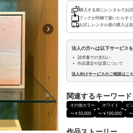
購入する前にレンタルでお
フックが同梱で届いたらすぐ
お試しレンタル後の購入は送
法人の方へは以下サービス
請求書での支払い
作品選定や設置について
法人向けサービスのご相談はこ
関連するキーワード
その他カラー
ホワイト
ピ
〜￥50,000
〜￥100,000
〜
作品ストーリー