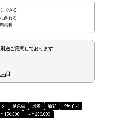
試しできる
に飾れる
料無料
を別途ご用意しております
ちら
ンク
抽象画
風景
油彩
Sサイズ
￥150,000
〜￥200,000