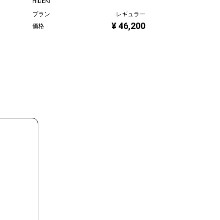
HIDEKI
望月寛子
プラン
レギュラー
プラン
¥ 46,200
価格
価格