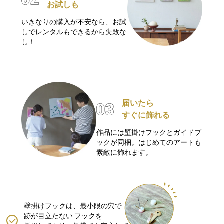
お試しも
いきなりの購入が不安なら、お試
しでレンタルもできるから失敗な
し！
届いたら
すぐに飾れる
作品には壁掛けフックとガイドブ
ックが同梱。はじめてのアートも
素敵に飾れます。
壁掛けフックは、最小限の穴で
跡が目立たない
フックを