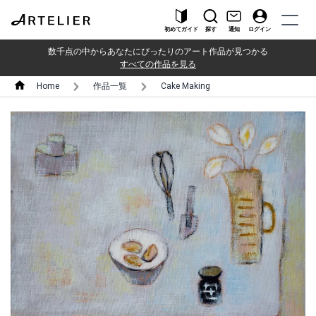
初めてガイド
探す
通知
ログイン
数千点の中からあなたにぴったりのアート作品が見つかる
すべての作品を見る
Home
作品一覧
Cake Making