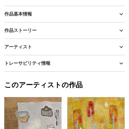
作品基本情報
出品者
安岡孝司
作品ストーリー
アーティスト
安岡孝司
新型コロナの感染拡大によって、家ごもり生活が長く続き、スト
制作年
2021
アーティスト
レス解消にケーキ作りを始めた。とくにシフォンケーキは難し
流通種別
プライマリー（新品）
く、奥が深いと思った。
この絵はシフォンケーキの道具と材料などをモチーフにしてい
技法
油彩
安岡孝司
トレーサビリティ情報
る。画面の右上に泡立て器を配置したが、実際には電動の泡立て
サイズ
37cm(縦) x 47cm(横)
器を使っている。電動の器械では絵にならない。
フォローする
ケーキ作りが楽しいのは、食べてくれる人がいるからだ。
額縁の有無
有り
2025/10/31
このアーティストの作品
カラー
グレー
安岡孝司
キャンバスに油彩
プライマリー
ジャンル
その他ジャンル
作品サイズ：22x 27.3㎝
額：油彩額、UVカットアクリル板
配送目安
二週間以内
サイズは額の外箱サイズで、額の外寸はこれより２ｃｍほど小さ
め
額の在庫状況によっては画像と異なる額（同等品）に変わること
があります。