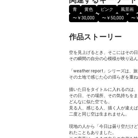
青
黄色
ピンク
風景画
〜￥30,000
〜￥50,000
〜￥
作品ストーリー
空を見上げるとき、そこにはその日
その瞬間の自分の心模様が映り込ん
「weather report」シリーズ
その土地で感じた心の揺らぎを重ね
描いた日をタイトルに入れるのは、
その日、その場所、その気持ちをま
どんなに似た空でも、
見る人、感じる人、描く人が違えば
二度と同じ空は生まれません。
現地の人から「今日は曇り空だけど
れたこともありました。