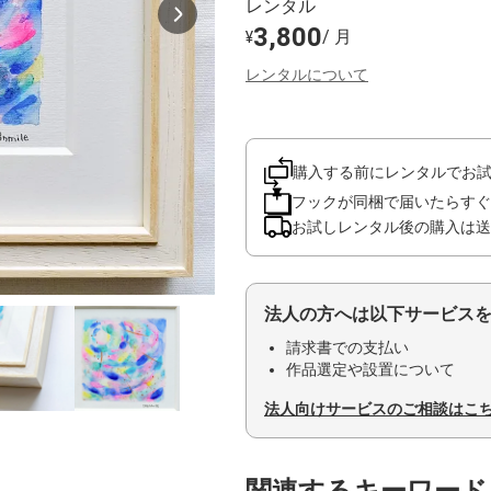
レンタル
3,800
/ 月
¥
レンタルについて
購入する前にレンタルでお
フックが同梱で届いたらすぐ
お試しレンタル後の購入は送
法人の方へは以下サービス
請求書での支払い
作品選定や設置について
法人向けサービスのご相談はこ
関連するキーワード