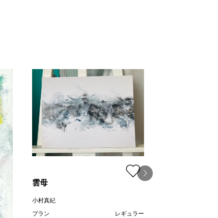
雲母
小村真紀
柔らかな鼓動 Ⅱ
プラン
レギュラー