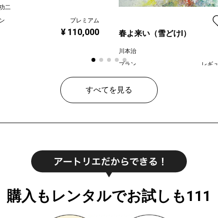
功二
ン
プレミアム
¥ 110,000
春よ来い（雪どけⅠ）
川本治
プラン
レギ
¥ 80
価格
すべてを見る
購入もレンタルでお試しも111