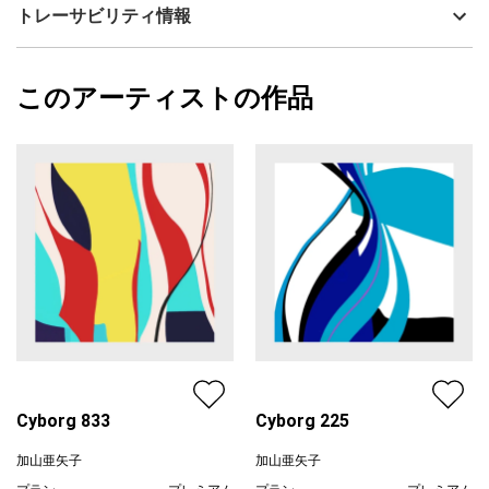
技法
デジタル・ジークレー
加山亜矢子
トレーサビリティ情報
いて問いかけるきっかけを与える象徴です。
サイズ
42.7cm(縦) x 35.1cm(横)
フォローする
サイボーグ・禅
額縁の有無
有り
2025/10/08
このアーティストの作品
カラー
ホワイト
加山亜矢子
飾る場所を選ばず、空間をスタイリッシュな雰囲気に演出する抽
ブラック
プライマリー
象画です。
ジャンル
抽象画
［マット内寸］
配送目安
二週間以内
◻︎縦 約27.7cm×横 約27.2cm
［額装サイズ］
◻︎縦 約42.7cm×横 約35.1cm×厚み 約2.4cm
［仕様］
◻︎マット…ホワイト
◻︎額色…シルバー
◻︎表面…アクリル板
◻︎吊紐…あり
◻︎重量…約1170g
Cyborg 833
Cyborg 225
加山亜矢子
加山亜矢子