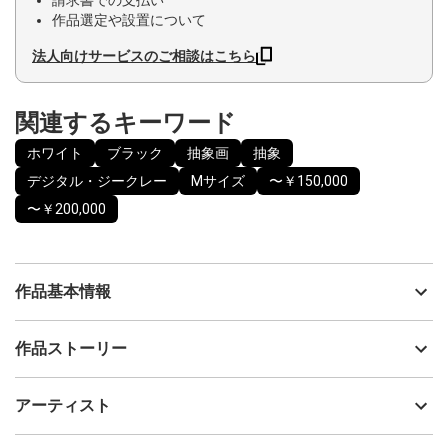
請求書での支払い
作品選定や設置について
法人向けサービスのご相談はこちら
関連するキーワード
ホワイト
ブラック
抽象画
抽象
デジタル・ジークレー
Mサイズ
〜￥150,000
〜￥200,000
作品基本情報
出品者
加山亜矢子
作品ストーリー
アーティスト
加山亜矢子
現代社会では、テクノロジーが私たちの生活に深く根ざし、人間
制作年
2025
アーティスト
とテクノロジーとの関係性も変化しています。
流通種別
プライマリー（新品）
AIやロボット技術の進化していく中で、機械と人間のハイブリッド
であるサイボーグは、人間とは何か、人間の存在意義や未来につ