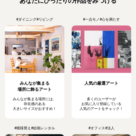
あなたにぴったりの作品をみつける
#ダイニング
#リビング
#一点モノ
#心を満たす
みんなが集まる
人気の厳選アート
場所に飾るアート
みんなが集まる場所には、
多くのユーザーが
存在感のある
お気に入り登録している
大きいサイズがおすすめ！
人気のアートをチェック！
#模様替え
#絵画レンタル
#オフィス
#法人