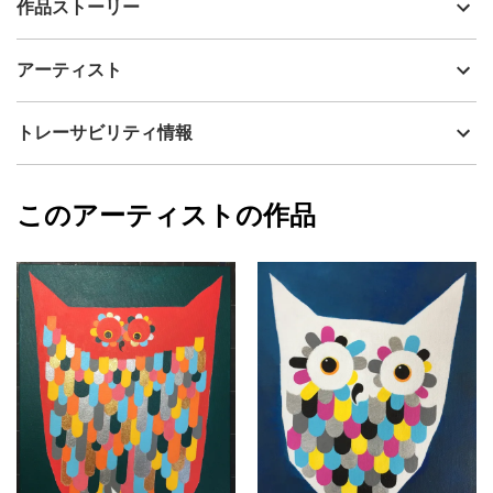
作品ストーリー
アーティスト
タカハシ タダシ
深いネイビーブルーの背景に、フクロウの姿を図案的に描きまし
制作年
2021
アーティスト
た。このフクロウは、羽を模した花びらのようなカラフルなモチ
流通種別
プライマリー（新品）
ーフで構成し、マゼンタ、シアン、イエロー、グレーに、シルバ
ー等の金属色を加え、画面全体に色彩感とモダンな印象が生まれ
技法
アクリル
タカハシ タダシ
トレーサビリティ情報
るように工夫しました。
サイズ
46cm(縦) x 37cm(横)
フォローする
白いフクロウは知恵の象徴とも言われています。大きな瞳は世界
額縁の有無
有り
2025/10/07
に対する好奇心と、知的なユーモアを湛えているかのようにも見
このアーティストの作品
カラー
カラフル
タカハシ タダシ
えます。
ホワイト
プライマリー
シンプルでモダンなデザインのこの「白いフクロウ」は、飾る空
青
間に明るさと遊び心をもたらすでしょう。
ジャンル
動物・生き物
配送目安
二週間以内