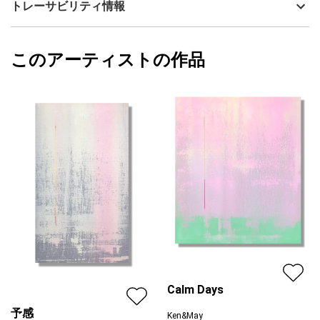
Ken&May
トレーサビリティ情報
サイズ
45.5cm(縦) x 27.3cm(横)
フォローする
額縁の有無
無し
2025/10/01
このアーティストの作品
カラー
カラフル
Ken&May
ホワイト
プライマリー
ピンク
ジャンル
動物・生き物
配送目安
二週間以内
Calm Days
予感
Ken&May