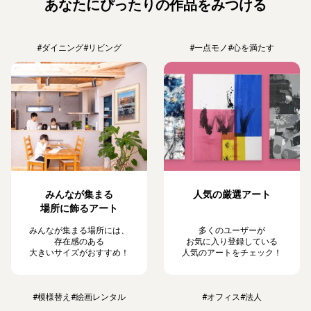
あなたにぴったりの作品をみつける
#ダイニング
#リビング
#一点モノ
#心を満たす
みんなが集まる
人気の厳選アート
場所に飾るアート
みんなが集まる場所には、
多くのユーザーが
存在感のある
お気に入り登録している
大きいサイズがおすすめ！
人気のアートをチェック！
#模様替え
#絵画レンタル
#オフィス
#法人