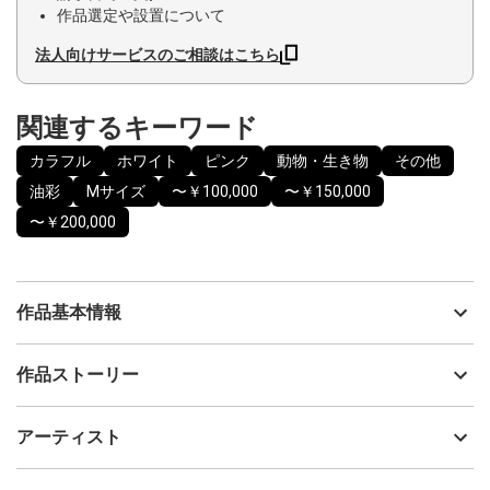
作品選定や設置について
法人向けサービスのご相談はこちら
関連するキーワード
カラフル
ホワイト
ピンク
動物・生き物
その他
油彩
Mサイズ
〜￥100,000
〜￥150,000
〜￥200,000
作品基本情報
出品者
Ken&May
作品ストーリー
アーティスト
Ken&May
今こそ、前へ！
制作年
2025
アーティスト
流通種別
プライマリー（新品）
技法
油彩