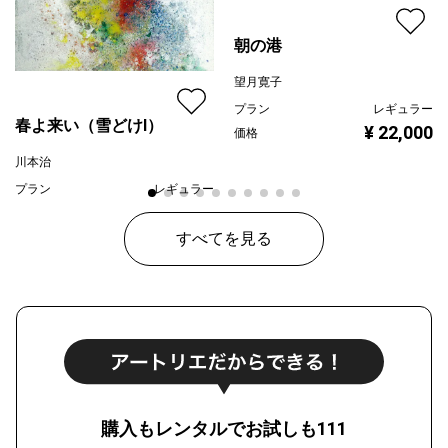
朝の港
望月寛子
プラン
レギュラー
春よ来い（雪どけⅠ）
¥ 22,000
価格
川本治
プラン
レギュラー
¥ 80,000
価格
すべてを見る
購入もレンタルでお試しも111