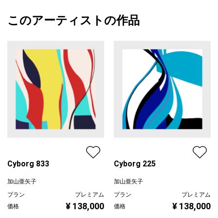
飾る場所を選ばず、空間をスタイリッシュな雰囲気に演出する抽
額縁の有無
有り
2025/09/15
象画です。
このアーティストの作品
カラー
その他カラー
加山亜矢子
紫
プライマリー
［マット内寸］
ピンク
◻︎縦 約27.7cm×横 約27.2cm
ジャンル
抽象画
［額装サイズ］
配送目安
二週間以内
◻︎縦 約42.7cm×横 約35.1cm×厚み 約2.4cm
［仕様］
◻︎マット…ホワイト
◻︎額色…シルバー
◻︎表面…アクリル板
◻︎吊紐…あり
◻︎重量…約1170g
Cyborg 833
Cyborg 225
加山亜矢子
加山亜矢子
プラン
プレミアム
プラン
プレミアム
¥ 138,000
¥ 138,000
価格
価格