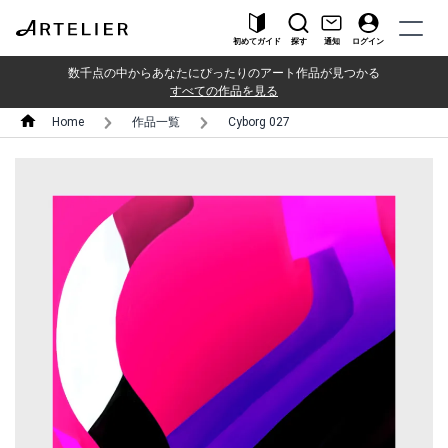
初めてガイド
探す
通知
ログイン
数千点の中からあなたにぴったりのアート作品が見つかる
すべての作品を見る
Home
作品一覧
Cyborg 027