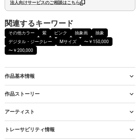
法人向けサービスのご相談はこちら
関連するキーワード
その他カラー
紫
ピンク
抽象画
抽象
デジタル・ジークレー
Mサイズ
〜￥150,000
〜￥200,000
作品基本情報
出品者
加山亜矢子
作品ストーリー
アーティスト
加山亜矢子
現代社会では、テクノロジーが私たちの生活に深く根ざし、人間
制作年
2025
アーティスト
とテクノロジーとの関係性も変化しています。
流通種別
プライマリー（新品）
AIやロボット技術の進化していく中で、機械と人間のハイブリッド
であるサイボーグは、人間とは何か、人間の存在意義や未来につ
技法
デジタル・ジークレー
加山亜矢子
トレーサビリティ情報
いて問いかけるきっかけを与える象徴です。
サイズ
42.7cm(縦) x 35.1cm(横)
フォローする