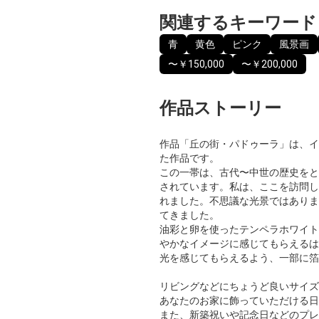
関連するキーワード
青
黄色
ピンク
風景画
〜￥150,000
〜￥200,000
作品ストーリー
作品「丘の街・パドゥーラ」は、イ
た作品です。
この一帯は、古代〜中世の歴史をと
されています。私は、ここを訪問し
れました。不思議な光景ではありま
てきました。
油彩と卵を使ったテンペラホワイト
やかなイメージに感じてもらえるは
光を感じてもらえるよう、一部に箔
リビングなどにちょうど良いサイズ
あなたのお家に飾っていただける日
また、新築祝いや記念日などのプレ