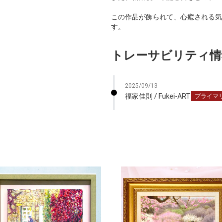
この作品が飾られて、心癒される気
す。
トレーサビリティ情
2025/09/13
福家佳則 / Fukei-ART
プライマ