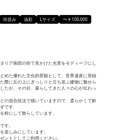
街並み
油彩
Lサイズ
〜￥100,000
タリア南部の街で見かけた光景をモティーフにし
どめた優れた文化的景観として、世界遺産に登録
た際に丘の上にぎっしりと立ち並ぶ建物に魅せら
したが、その分、暮らしてきた人々の心が伝わっ
との混合技法で描いていますので、柔らかくて鮮
ずです
を粉にして散らしています。
です。
を楽しみにしています。
ゼントとしてご利用ください。