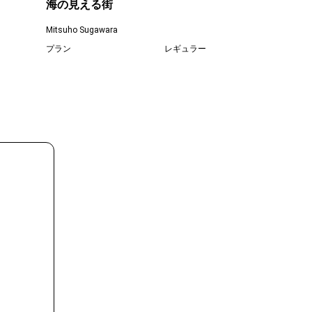
海の見える街
価格
Mitsuho Sugawara
プラン
レギュラー
¥ 55,000
価格