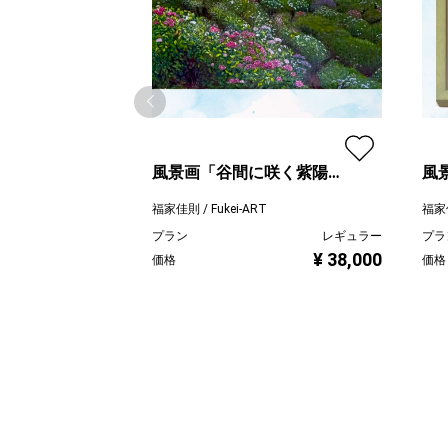
風景画「谷間に咲く紫陽
風
花」アクリル画 B-2 額なし
ド」
福家佳則 / Fukei-ART
福家佳
プラン
レギュラー
プラ
¥ 38,000
価格
価格