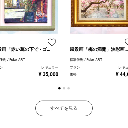
景画「赤い蔦の下で - ゴル
風景画「梅の満開」油彩画
油彩画 S3 額付き
F6 額付き（アクリル面版）
則 / Fukei-ART
福家佳則 / Fukei-ART
ン
レギュラー
プラン
レギ
¥ 35,000
¥ 44
価格
すべてを見る