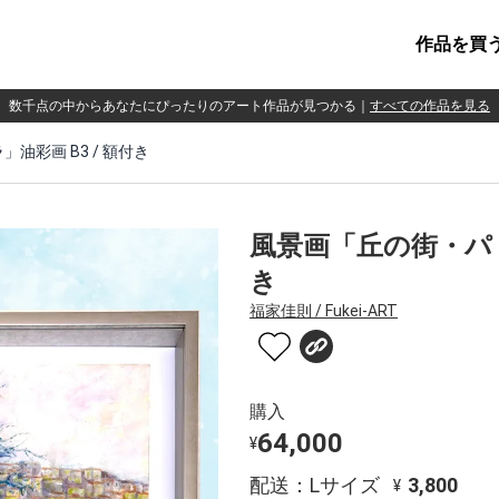
作品を買
数千点の中からあなたにぴったりのアート作品が見つかる
｜
すべての作品を見る
油彩画 B3 / 額付き
風景画「丘の街・パド
き
福家佳則 / Fukei-ART
購入
64,000
¥
配送：Lサイズ
3,800
¥