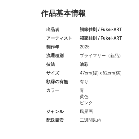
作品基本情報
出品者
福家佳則 / Fukei-ART
アーティスト
福家佳則 / Fukei-ART
制作年
2025
流通種別
プライマリー（新品）
技法
油彩
サイズ
47cm(縦) x 62cm(横)
額縁の有無
有り
カラー
青
黄色
ピンク
ジャンル
風景画
配送目安
二週間以内