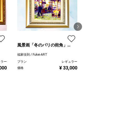
風景画「冬のパリの街角」
風景画「南仏の
油彩画 F4 額付き（アクリル
油彩画 F4 / 額
福家佳則 / Fukei-ART
福家佳則 / Fukei-AR
面）
ュラー
プラン
レギュラー
プラン
,000
¥ 33,000
価格
価格