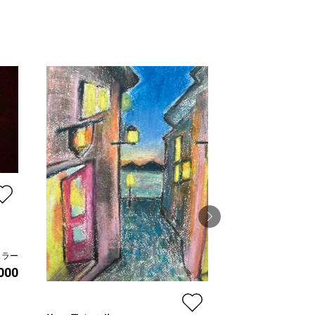
ュラー
ブルーインコ
,000
線画家 もんでんゆ
プラン