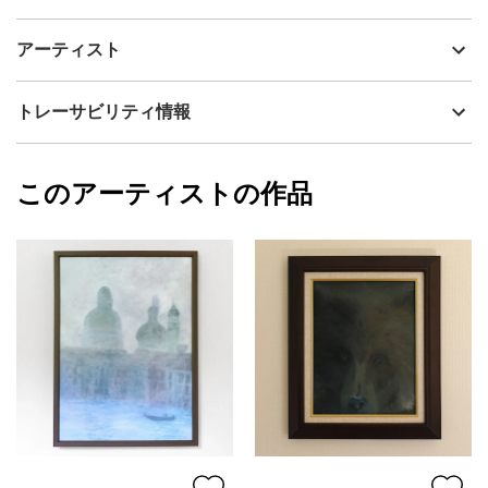
アーティスト
本城あゆみ
柔らかな霧に包まれた水の都ヴェネツィア。
制作年
2025
アーティスト
ぼんやりと浮かぶ建物のシルエットと、静かに進むボート。
流通種別
プライマリー（新品）
現実と夢のあわいにあるような、幻想的な光景を油彩で表現しま
した。
技法
油彩
本城あゆみ
トレーサビリティ情報
サイズ
56cm(縦) x 75cm(横)
世界でただ一枚しか存在しない原画作品。「ヴェネツィアの朝焼
フォローする
け」は、「見えそうで見えないもの」「確かにあるけれど、すぐ
額縁の有無
有り
2025/09/04
に消えてしまうもの」そんな儚さをテーマに描いた一枚です。
このアーティストの作品
カラー
その他カラー
本城あゆみ
青
プライマリー
観る人それぞれが、自分の記憶や感情と重ねて感じてもらえたら
グレー
嬉しいです。
ジャンル
風景画
配送目安
一週間以内