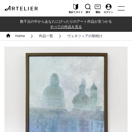
初めてガイド
探す
通知
ログイン
数千点の中からあなたにぴったりのアート作品が見つかる
すべての作品を見る
Home
作品一覧
ヴェネツィアの朝焼け