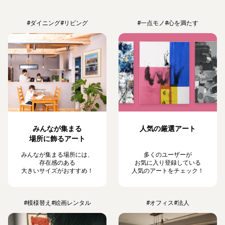
#ダイニング
#リビング
#一点モノ
#心を満たす
みんなが集まる
人気の厳選アート
場所に飾るアート
みんなが集まる場所には、
多くのユーザーが
存在感のある
お気に入り登録している
大きいサイズがおすすめ！
人気のアートをチェック！
#模様替え
#絵画レンタル
#オフィス
#法人